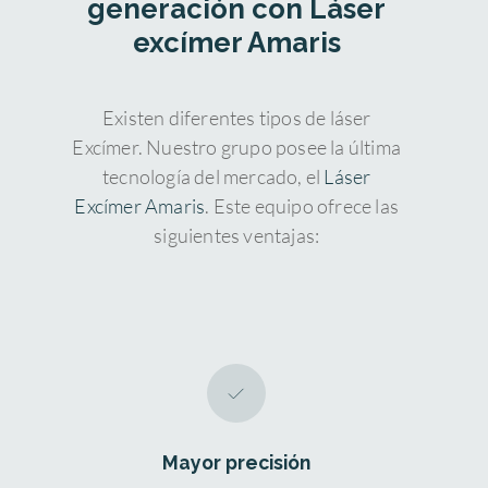
generación con Láser
se inclinen por esta opción.
de cámara posterior, es decir, se
“Lente de contacto implantable”
excímer Amaris
colocan detrás del iris, éste es el caso
de ICL. No obstante, en ocasiones
utilizamos también lentes fáquicas de
Existen diferentes tipos de láser
cámara anterior.
Excímer. Nuestro grupo posee la última
tecnología del mercado, el
Láser
Excímer Amaris
. Este equipo ofrece las
siguientes ventajas:
Mayor precisión