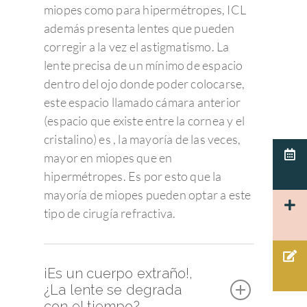
miopes como para hipermétropes, ICL
Síndrome de Sjörgen
Retinopatía diabétic
Miopía, hipermetropí
Oftalmología pedriática
Cirugía de la presbicia
Member of Sanopti
Equipo directivo
Últimas noticias
además presenta lentes que pueden
astigmatismo
corregir a la vez el astigmatismo. La
Patologías relaciona
Degeneración Macul
Estrabismo
Cirugía oculoplástica
¿Por qué elegir Admira 
Contacto
Consejos de salud ocula
lente precisa de un mínimo de espacio
Presbicia o vista can
Pterigion
Retinopatía del pre
Ojo vago
Ergoftalmología
Equipo de profesionale
Responsabilidad Social
Pide cita
dentro del ojo donde poder colocarse,
Cataratas
Corporativa
Queratocono
Desprendimiento de 
Terapias visuales
este espacio llamado cámara anterior
Oftalmología pedriática
Oftalmólogos
Unidades clínicas
Pide Cita
(espacio que existe entre la cornea y el
Para profesionales
Queratitis
Retinopatía hiperten
Control de la miopía
Oftalmo sport
Optometristas
Urgencias Oftalmológic
Español
cristalino) es , la mayoría de las veces,
Patología corneal
Agujero macular
mayor en miopes que en
Terapias visuales
Español
hipermétropes. Es por esto que la
Actualidad Admira V
Cuidamos de tus ojos y
Pruebas diagnósticas:
Disfuncion del crista
Membrana Epi-retin
Test visuales oftalmológ
Català
mayoría de miopes pueden optar a este
cuidamos de ti.
Oftalmología
Macular
Herpes
Córnea
tipo de cirugía refractiva.
93 203 22 33
Tecnología
Hemorragia vítrea
PÁRPADOS Y VÍ
Glaucoma
Admiravisión Internaci
Mutuas
LAGRIMALES
Moscas volantes y ce
Portal del paciente
Retina y mácula
¡Es un cuerpo extraño!,
Nuestras clínicas
GLAUCOMA
Retinosis Pigmentari
Urgencias Oftalmológic
¿La lente se degrada
Rejuvenecimiento estéti
Trabaja con nosotros
con el tiempo?
Barcelona 24H
Uveítis