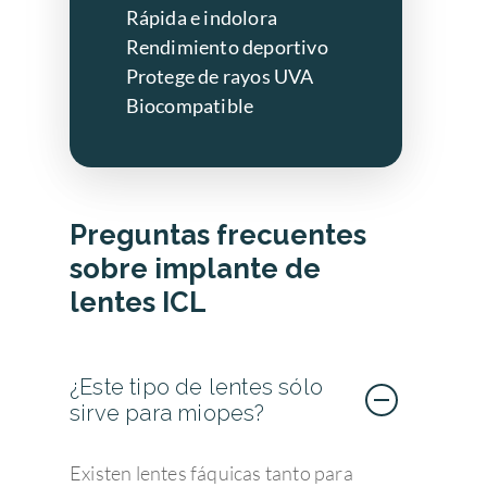
Rápida e indolora
Rendimiento deportivo
Protege de rayos UVA
Biocompatible
Preguntas frecuentes
sobre implante de
lentes ICL
Enfermedades Ocu
¿Este tipo de lentes sólo
Tratamientos
Córnea
sirve para miopes?
Conjuntivitis
Admira Visión
Retina y mácula
Cirugía refractiva
Existen lentes fáquicas tanto para
Ojo seco
Daltonismo
Trastornos comunes
Blog
Cirugía de las Cataratas
Quienes somos