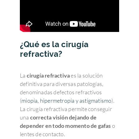
¿Qué es la cirugía
refractiva?
La
cirugía refractiva
es la solución
definitiva para diversas patologías,
denominadas defectos refractivos
(
miopía, hipermetropía y astigmatismo
).
La cirugía refractiva permite conseguir
una
correcta visión
dejando de
depender en todo momento
de gafas
o
lentes de contacto.