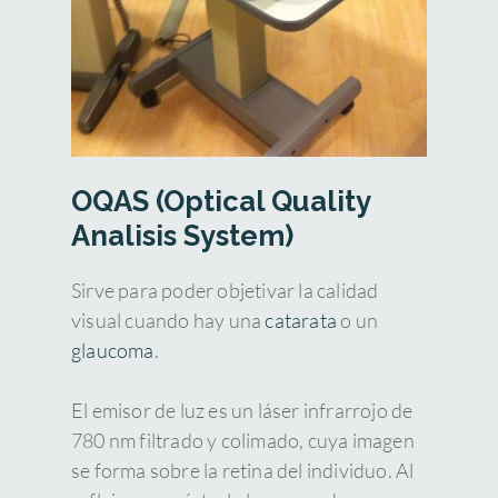
el uso del sistema RetCam II con el
uso de oftalmoscopio indirecto en
los exámenes y demostró una
sensibilidad del 94 % y una
especificidad del 88%. Con la
facilidad de uso del RetCam y la
visualización en tiempo real
OQAS (Optical Quality
muchas clínicas tiene cualificado al
Analisis System)
equipo médico de neonatos para el
examen de las imágenes capturadas
Sirve para poder objetivar la calidad
y su correcta interpretación. El
visual cuando hay una
catarata
o un
tiempo es un factor crucial en la
glaucoma
.
detección de la retinopatía del
recién nacido.
El emisor de luz es un láser infrarrojo de
780 nm filtrado y colimado, cuya imagen
se forma sobre la retina del individuo. Al