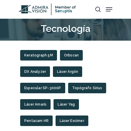
Tecnología
Hit enter to search or ESC to close
Keratograph 5M
Orbscan
DX Analyzer
Láser Argón
Especular SP-3000P
Topógrafo Sirius
Láser Amaris
Láser Yag
Pentacam HR
Láser Excimer