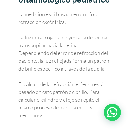
empleado como valor predictivo
acerca del momento en el que se
La medición está basada en una foto
indica la cirugía de la catarata.
refracción excéntrica.
El índice de calidad óptica del
sistema ocular.
Se trata de un valor
La luz infrarroja es proyectada de forma
cuantitativo que a través de la
transpupilar hacia la retina.
variable “función de transferencia
Dependiendo del error de refracción del
modular” permite obtener datos
paciente, la luz reflejada forma un patrón
acerca de la capacidad resolutiva
de brillo específico a través de la pupila.
del ojo como sistema óptico.
Comparando los valores medidos
El cálculo de la refracción esférica está
en el ojo con aquellos de un sistema
basado en este patrón de brillo. Para
óptico libre de aberraciones
calcular el cilindro y el eje se repite el
podemos calcular el grado de
mismo proceso de medida en tres
pérdida de resolución ocular y
¿Tienes alguna duda?
meridianos.
cómo este interfiere con la correcta
visión. El índice de calidad óptica se