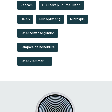
Retcam
OCT Swep Source Tritón
OQAS
Plusoptix A09
Microspin
Láser femtosegundos
Lámpara de hendidura
Láser Ziemmer Z6