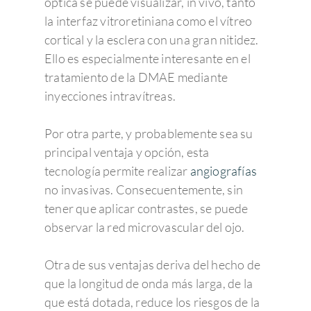
óptica se puede visualizar, in vivo, tanto
especialista puede observar la
la interfaz vitroretiniana como el vítreo
evolución del paciente entre
cortical y la esclera con una gran nitidez.
exámenes y optimizar su
Ello es especialmente interesante en el
diagnóstico.
tratamiento de la DMAE mediante
Documentación instantánea.
inyecciones intravítreas.
RetCam crea un registro
permanente de las capturas
Por otra parte, y probablemente sea su
digitales en soporte informático.
principal ventaja y opción, esta
Las imágenes pueden ser
tecnología permite realizar
angiografías
exportadas o transferidas a una
no invasivas. Consecuentemente, sin
impresora, soporte externo o vía
tener que aplicar contrastes, se puede
e_mail para su estudio en otro lugar
observar la red microvascular del ojo.
o por otro especialista.
Puede ser usado por personal
Otra de sus ventajas deriva del hecho de
entrenado.
La enfermera de la
que la longitud de onda más larga, de la
unidad de neonatos o el
que está dotada, reduce los riesgos de la
oftalmólogo pueden utilizar el