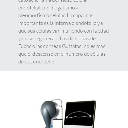
endotelial, polimegatismo y
pleomorfismo celular. La capa más
importante es la interna o endotelio ya
que sus células van muriendo con la edad
y no se regeneran. Las distrofias de
Fuchs o las corneas Guttatas, no es mas
que el descenso en el numero de células
de ese endotelio.