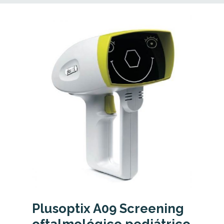
indicadores cuantificables y objetivos:
El índice de dispersión ocular
, que
mide la dispersión que acontece
dentro del globo ocular y que
depende fundamentalmente de la
existencia y grado de evolución de
la catarata. Se trata pues de un
indicador del grado de intensidad
de la opacificación del cristalino
que acontece a medida que va
madurando la catarata y se
convierte así una un indicador
cuantitativo y objetivo del grado de
Plusoptix A09 Screening
catarata del paciente, pudiendo ser
oftalmológico pediátrico