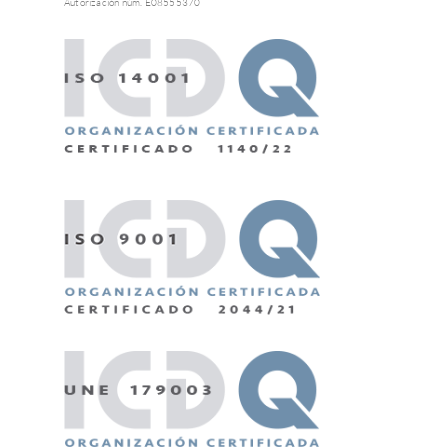
Autorización núm. E08555370