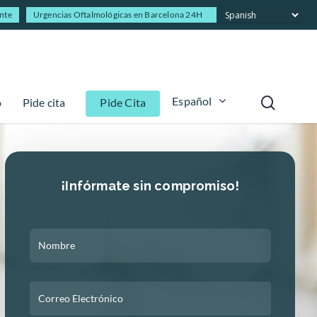
ente
Urgencias Oftalmológicas en Barcelona 24H
Español
o
Pide cita
Pide Cita
¡Infórmate sin compromiso!