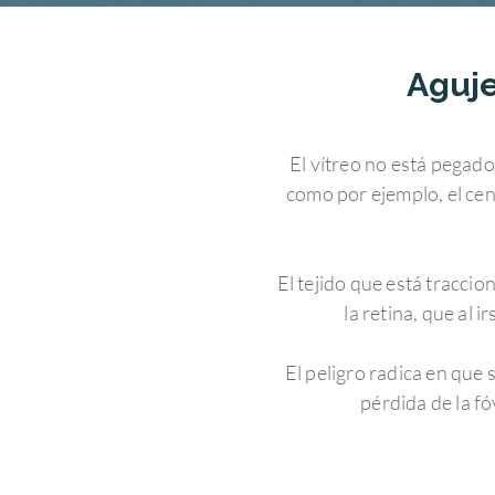
Aguje
El vítreo no está pegado
como por ejemplo, el cent
El tejido que está traccio
la retina, que al i
El peligro radica en que 
pérdida de la fó