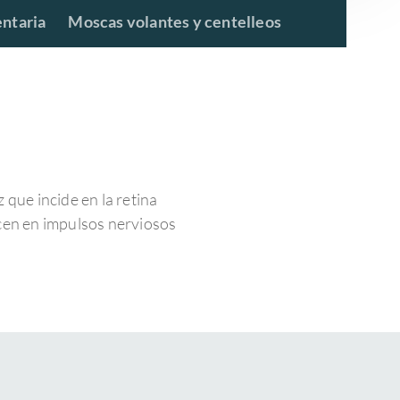
entaria
Moscas volantes y centelleos
uz que incide en la retina
cen en impulsos nerviosos