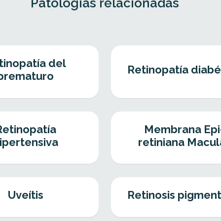
Patologías relacionadas
tinopatía del
Retinopatía diabé
prematuro
Retinopatía
Membrana Epi
ipertensiva
retiniana Macul
Uveítis
Retinosis pigment