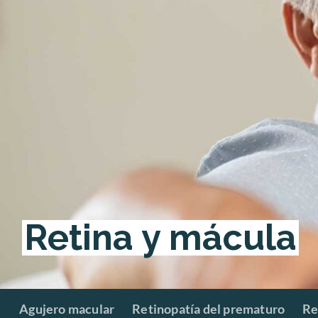
Retina y mácula
Hit enter to search or ESC to close
Agujero macular
Retinopatía del prematuro
Re