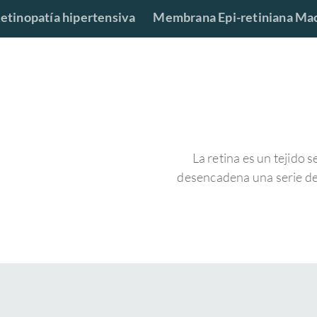
etinopatía hipertensiva
Membrana Epi-retiniana Ma
La retina es un tejido se
desencadena una serie de