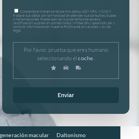
Consiento el tratamiento de mis datos. ADMIRA VISION
tratará sus datos con la finalidad de atender sus consultas, dudas
o reclamaciones. Puede ejercer sus derechos de acceso,
rectificación, supresión, portabilidad, limitación y oposición, tal y
como le informamos en nuestra Política de privacidad y Aviso
legal.
Por favor, prueba que eres humano
seleccionando el
coche
.
generación macular
Daltonismo