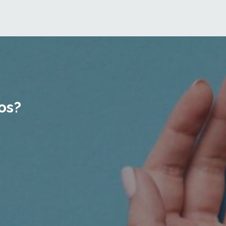
os?
l
isión
de
la