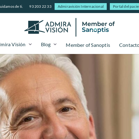
uidamos de ti.
93 203 22 33
Admiravisión Internacional
Portal del paci
mira Visión
Blog
Member of Sanoptis
Contact