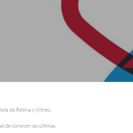
ola de Retina y Vítreo.
ad de conocer las últimas