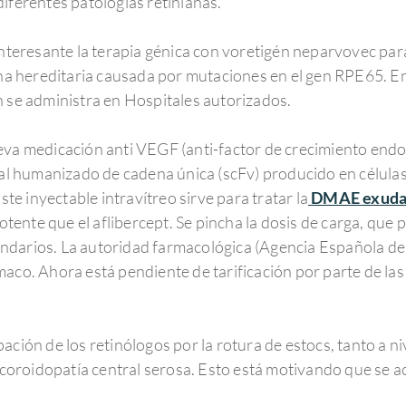
iferentes patologías retinianas.
eresante la terapia génica con voretigén neparvovec para 
iana hereditaria causada por mutaciones en el gen RPE65. E
n se administra en Hospitales autorizados.
eva medicación anti VEGF (anti-factor de crecimiento endot
l humanizado de cadena única (scFv) producido en célula
e inyectable intravítreo sirve para tratar la
DMAE exuda
tente que el aflibercept. Se pincha la dosis de carga, que
undarios. La autoridad farmacológica (Agencia Española 
maco. Ahora está pendiente de tarificación por parte de la
ación de los retinólogos por la rotura de estocs, tanto a n
la coroidopatía central serosa. Esto está motivando que se