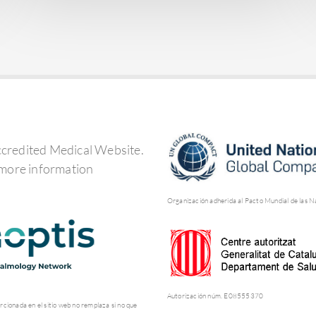
Organización adherida al Pacto Mundial de las N
Autorización núm. E08555370
rcionada en el sitio web no remplaza si no que