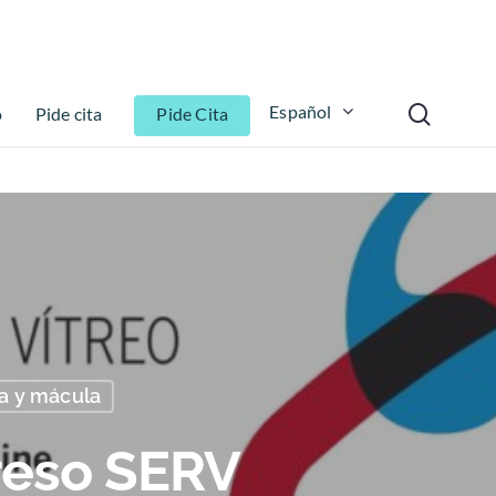
Español
o
Pide cita
Pide Cita
a y mácula
reso SERV