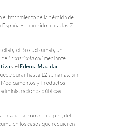
el tratamiento de la pérdida de
n España ya han sido tratados 7
elial), el Brolucizumab, un
s de
Escherichia coli
mediante
tiva
y el
Edema Macular
 puede durar hasta 12 semanas. Sin
de Medicamentos y Productos
s administraciones públicas
ivel nacional como europeo, del
 acumulen los casos que requieren