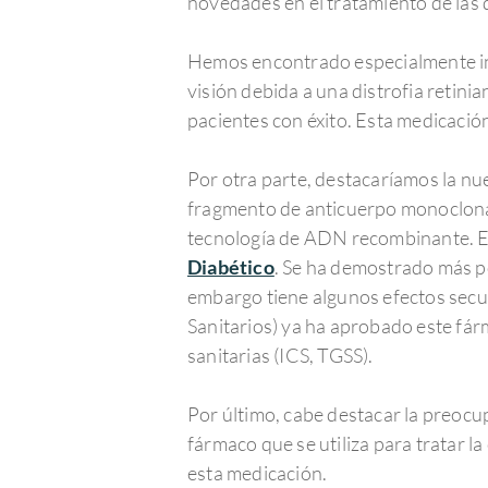
novedades en el tratamiento de las d
Hemos encontrado especialmente int
visión debida a una distrofia retin
pacientes con éxito. Esta medicació
Por otra parte, destacaríamos la nu
fragmento de anticuerpo monoclona
tecnología de ADN recombinante. Est
Diabético
. Se ha demostrado más po
embargo tiene algunos efectos sec
Sanitarios) ya ha aprobado este fár
sanitarias (ICS, TGSS).
Por último, cabe destacar la preocup
fármaco que se utiliza para tratar 
esta medicación.