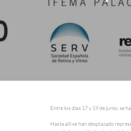
Hit enter to search or ESC to close
Entre los días 17 y 19 de junio, se 
Hasta allí se han desplazado repres