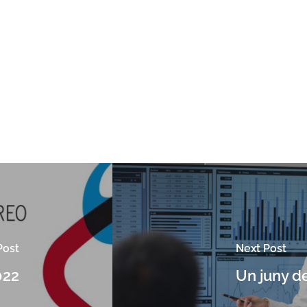
Post
Next Post
022
Un juny d