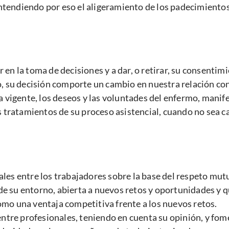
tendiendo por eso el aligeramiento de los padecimientos f
 en la toma de decisiones y a dar, o retirar, su consentim
o, su decisión comporte un cambio en nuestra relación con 
vigente, los deseos y las voluntades del enfermo, mani
os tratamientos de su proceso asistencial, cuando no sea 
les entre los trabajadores sobre la base del respeto mutu
e su entorno, abierta a nuevos retos y oportunidades y qu
omo una ventaja competitiva frente a los nuevos retos.
re profesionales, teniendo en cuenta su opinión, y fome