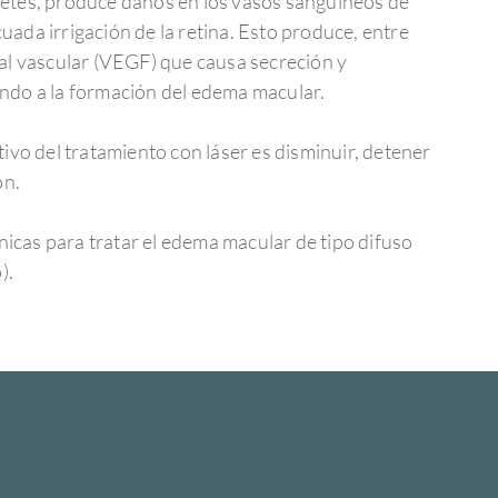
betes, produce daños en los vasos sanguíneos de
uada irrigación de la retina. Esto produce, entre
ial vascular (VEGF) que causa secreción y
endo a la formación del edema macular.
tivo del tratamiento con láser es disminuir, detener
ón.
icas para tratar el edema macular de tipo difuso
).