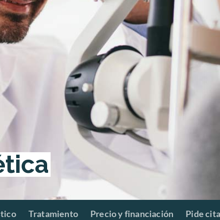
ética
tico
Tratamiento
Precio y financiación
Pide cit