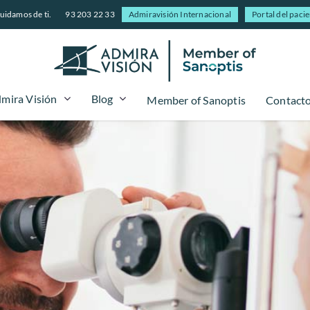
uidamos de ti.
93 203 22 33
Admiravisión Internacional
Portal del paci
mira Visión
Blog
Member of Sanoptis
Contact