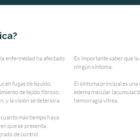
ica?
 la enfermedad ha afectado
Es importante saber que la 
ningún síntoma.
ucen fugas de líquido,
El síntoma principal es una
miento de tejido fibroso.
edema macular (acumulación 
, y la visión se deteriora.
hemorragia vítrea.
or cuanto más tiempo haya
o en que se presenta
grado de control