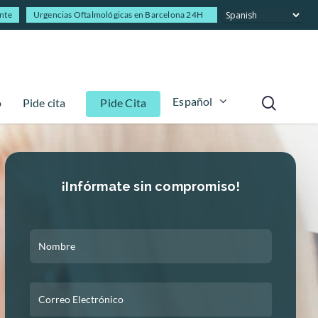
ente
Urgencias Oftalmológicas en Barcelona 24H
Español
o
Pide cita
Pide Cita
¡Infórmate sin compromiso!