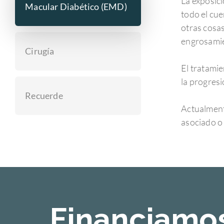
La exposic
Macular Diabético (EMD)
todo el cue
otras cosas
engrosamie
Cirugía
El tratamie
la progresi
Recuerde
Actualment
asociado o 
Financiamos