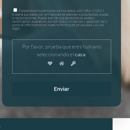
Consiento el tratamiento de mis datos. ADMIRA VISION
tratará sus datos con la finalidad de atender sus consultas, dudas
o reclamaciones. Puede ejercer sus derechos de acceso,
rectificación, supresión, portabilidad, limitación y oposición, tal y
como le informamos en nuestra Política de privacidad y Aviso
legal.
Por favor, prueba que eres humano
seleccionando el
casa
.
a