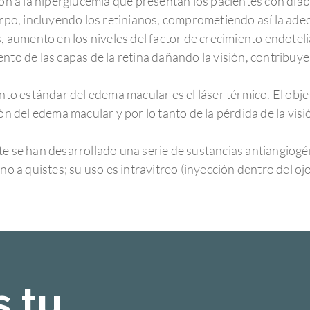
ión a la hiperglucemia que presentan los pacientes con dia
rpo, incluyendo los retinianos, comprometiendo así la adec
, aumento en los niveles del factor de crecimiento endotel
nto de las capas de la retina dañando la visión, contribuy
nto estándar del edema macular es el láser térmico. El obje
ón del edema macular y por lo tanto de la pérdida de la visi
e se han desarrollado una serie de sustancias antiangiogén
no a quistes; su uso es intravitreo (inyección dentro del ojo
 tu