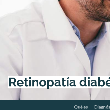
Retinopatía diab
Hit enter to search or ESC to close
Qué es
Diagnós