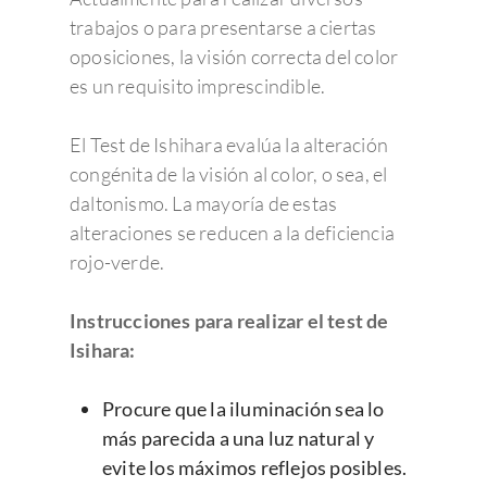
trabajos o para presentarse a ciertas
oposiciones, la visión correcta del color
es un requisito imprescindible.
Enfermedades Ocu
El Test de Ishihara evalúa la alteración
congénita de la visión al color, o sea, el
Tratamientos
Córnea
daltonismo. La mayoría de estas
Conjuntivitis
Admira Visión
Retina y mácula
alteraciones se reducen a la deficiencia
Cirugía refractiva
rojo-verde.
Ojo seco
Daltonismo
Trastornos comunes
Blog
Cirugía de las Cataratas
Quienes somos
Síndrome de Sjörgen
Retinopatía diabétic
Miopía, hipermetropí
Oftalmología pedriática
Cirugía de la presbicia
Member of Sanopti
Equipo directivo
Instrucciones para realizar el test de
Últimas noticias
astigmatismo
Isihara:
Patologías relaciona
Degeneración Macul
Estrabismo
Cirugía oculoplástica
¿Por qué elegir Admira 
Contacto
Consejos de salud ocula
Presbicia o vista can
Pterigion
Retinopatía del pre
Ojo vago
Ergoftalmología
Equipo de profesionale
Responsabilidad Social
Procure que la iluminación sea lo
Pide cita
Cataratas
Corporativa
más parecida a una luz natural y
Queratocono
Desprendimiento de 
Terapias visuales
Oftalmología pedriática
Oftalmólogos
Unidades clínicas
Pide Cita
evite los máximos reflejos posibles.
Para profesionales
Queratitis
Retinopatía hiperten
Control de la miopía
Oftalmo sport
Optometristas