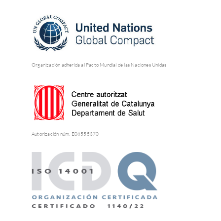
Organización adherida al Pacto Mundial de las Naciones Unidas
Autorización núm. E08555370