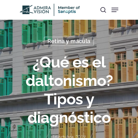
Hit enter to search or ESC to close
Retina y mácula
¿Qué es el
daltonismo?
Tipos y
diagnóstico
16 octubre, 2019