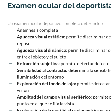
Examen ocular del deportist
Un examen ocular deportivo completo debe incluir:
Anamnesis completa
Agudeza visual estática:
permite discriminar det
reposo
Agudeza visual dinámica:
permite discriminar d
entre el objeto y el sujeto
Refracción subjetiva:
permite detectar defectos
Sensibilidad al contraste:
determina la sensibili
iluminación del entorno
Exploración del fondo del ojo:
permite detectar 
visión
Amplitud del campo visual periférico:
permite p
punto en el que se fija la vista
Exploración de la motilidad ocular extrínseca:
p