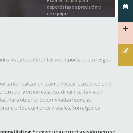
Examen ocular para
deportistas de precisión y
de equipo
des visuales diferentes y comporta unos riesgos
ortante realizar un examen visual específico en el
etos de la visión estática, dinámica, la visión
ular. Para obtener determinadas licencias
perar ciertos exámenes visuales. Son algunos
tomovilística:
Se exige una correcta visión pero se