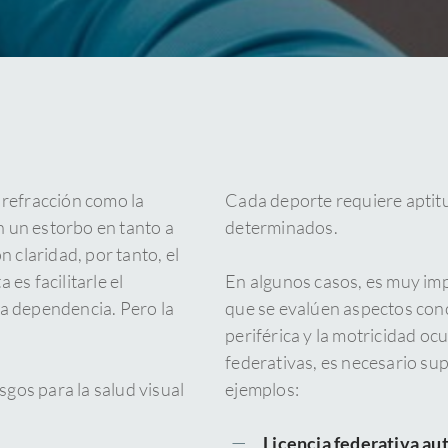
e refracción como la
Cada deporte requiere aptitu
n un estorbo en tanto a
determinados.
 claridad, por tanto, el
es facilitarle el
En algunos casos, es muy imp
ta dependencia. Pero la
que se evalúen aspectos concr
periférica y la motricidad oc
federativas, es necesario su
gos para la salud visual
ejemplos:
Licencia federativa au