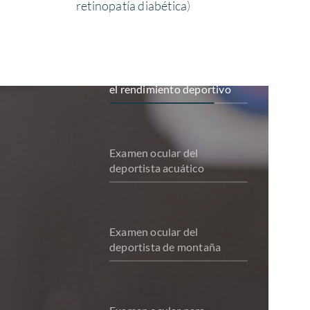
retinopatía diabética
)
Terapia visual para mejorar
el rendimiento deportivo
Examen ocular del
deportista acuático
Examen ocular del
deportista de montaña