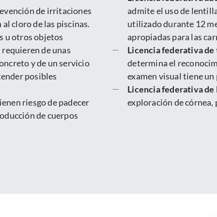
evención de irritaciones
admite el uso de lentil
al cloro de las piscinas.
utilizado durante 12 me
s u otros objetos
apropiadas para las car
s requieren de unas
Licencia federativa de 
oncreto y de un servicio
determina el reconocim
tender posibles
examen visual tiene un
Licencia federativa de
 tienen riesgo de padecer
exploración de córnea, 
roducción de cuerpos