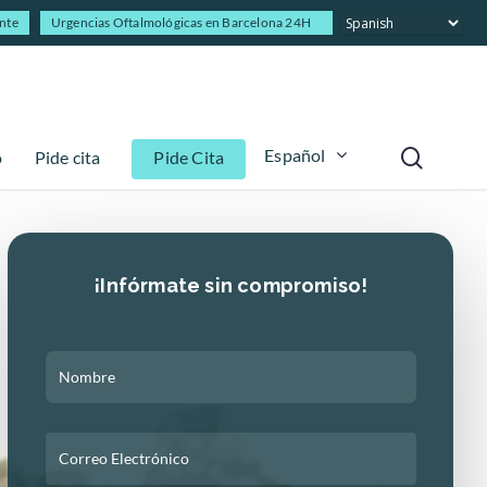
ente
Urgencias Oftalmológicas en Barcelona 24H
Español
o
Pide cita
Pide Cita
¡Infórmate sin compromiso!