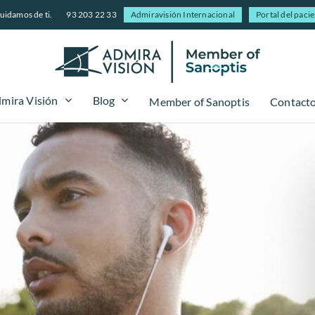
uidamos de ti.
93 203 22 33
Admiravisión Internacional
Portal del paci
mira Visión
Blog
Member of Sanoptis
Contact