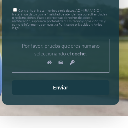
Consiento el tratamiento de mis datos. ADMIRA VISION
tratará sus datos con la finalidad de atender sus consultas, dudas
o reclamaciones. Puede ejercer sus derechos de acceso,
rectificación, supresión, portabilidad, limitación y oposición, tal y
como le informamos en nuestra Política de privacidad y Aviso
legal.
Por favor, prueba que eres humano
seleccionando el
coche
.