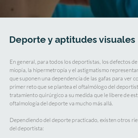
Deporte y aptitudes visuales
En general, para todos los deportistas, los defectos d
miopía, la hipermetropía y el astigmatismo representa
que suponen una dependencia de las gafas para ver con
primer reto que se plantea el oftalmólogo del deportista 
tratamiento quirúrgico a su medida que le libere de es
oftalmología del deporte va mucho más allá.
Dependiendo del deporte practicado, existen otros ries
del deportista: