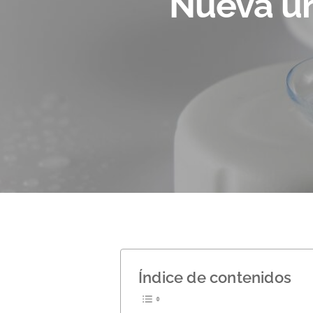
Nueva un
Hit enter to search or ESC to close
Índice de contenidos