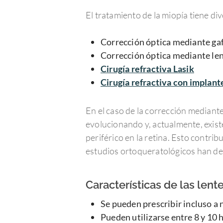
El tratamiento de la miopía tiene di
Corrección óptica mediante ga
Corrección óptica mediante len
Cirugía refractiva Lasik
Cirugía refractiva con implant
En el caso de la corrección mediante
evolucionando y, actualmente, exis
periférico en la retina. Esto contrib
estudios ortoqueratológicos han de
Características de las lent
Se pueden prescribir incluso a 
Pueden utilizarse entre 8 y 10 h