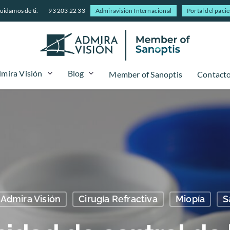
uidamos de ti.
93 203 22 33
Admiravisión Internacional
Portal del paci
mira Visión
Blog
Member of Sanoptis
Contact
 Admira Visión
Cirugía Refractiva
Miopía
S