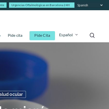
ente
Urgencias Oftalmológicas en Barcelona 24H
Español
o
Pide cita
Pide Cita
alud ocular