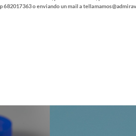
pp
6
82017363 o enviando un mail a tellamamos@admirav