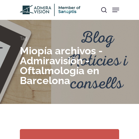
Hit enter to search or ESC to close
Tag
Miopía archivos -
Admiravisión -
Oftalmología en
Barcelona