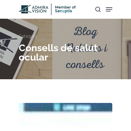
Hit enter to search or ESC to close
Category
Consells de salut
ocular