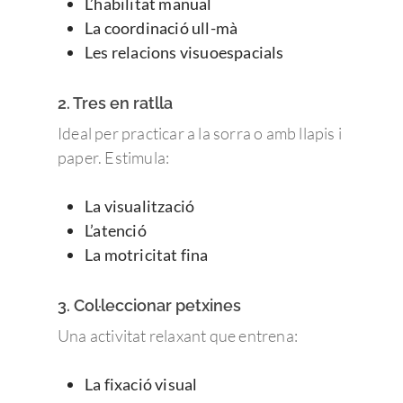
L’habilitat manual
La coordinació ull-mà
Les relacions visuoespacials
2. Tres en ratlla
Ideal per practicar a la sorra o amb llapis i
paper. Estimula:
La visualització
L’atenció
La motricitat fina
3. Col·leccionar petxines
Una activitat relaxant que entrena:
La fixació visual