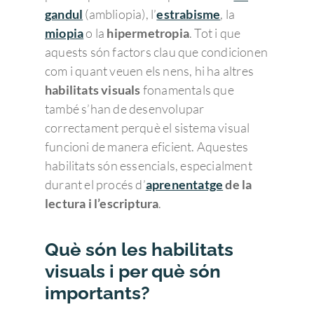
gandul
(ambliopia), l’
estrabisme
, la
miopia
o la
hipermetropia
. Tot i que
aquests són factors clau que condicionen
com i quant veuen els nens, hi ha altres
habilitats visuals
fonamentals que
també s’han de desenvolupar
correctament perquè el sistema visual
funcioni de manera eficient. Aquestes
habilitats són essencials, especialment
durant el procés d’
aprenentatge
de la
lectura i l’escriptura
.
Què són les habilitats
visuals i per què són
importants?