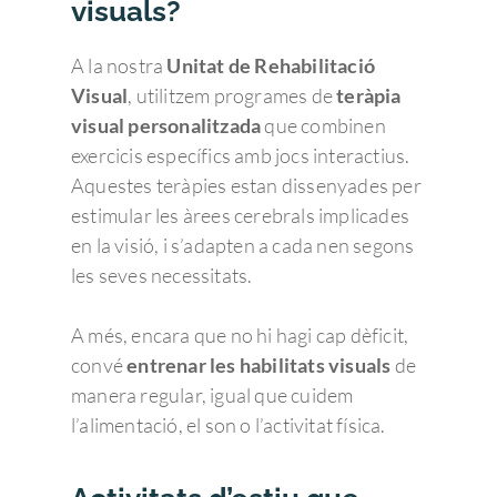
visuals?
A la nostra
Unitat de Rehabilitació
Visual
, utilitzem programes de
teràpia
visual personalitzada
que combinen
exercicis específics amb jocs interactius.
Aquestes teràpies estan dissenyades per
estimular les àrees cerebrals implicades
en la visió, i s’adapten a cada nen segons
les seves necessitats.
A més, encara que no hi hagi cap dèficit,
convé
entrenar les habilitats visuals
de
manera regular, igual que cuidem
l’alimentació, el son o l’activitat física.