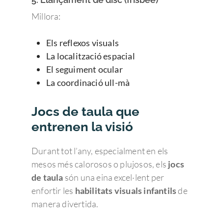
Millora:
Els reflexos visuals
La localització espacial
El seguiment ocular
La coordinació ull-mà
Enfermedades Ocu
Jocs de taula que
Tratamientos
Córnea
entrenen la visió
Conjuntivitis
Admira Visión
Retina y mácula
Cirugía refractiva
Durant tot l’any, especialment en els
Ojo seco
Daltonismo
Trastornos comunes
Blog
Cirugía de las Cataratas
Quienes somos
mesos més calorosos o plujosos, els
jocs
de taula
són una eina excel·lent per
Síndrome de Sjörgen
Retinopatía diabétic
Miopía, hipermetropí
Oftalmología pedriática
Cirugía de la presbicia
Member of Sanopti
Equipo directivo
Últimas noticias
enfortir les
habilitats visuals infantils
de
astigmatismo
Patologías relaciona
Degeneración Macul
Estrabismo
Cirugía oculoplástica
¿Por qué elegir Admira 
Contacto
Consejos de salud ocula
manera divertida.
Presbicia o vista can
Pterigion
Retinopatía del pre
Ojo vago
Ergoftalmología
Equipo de profesionale