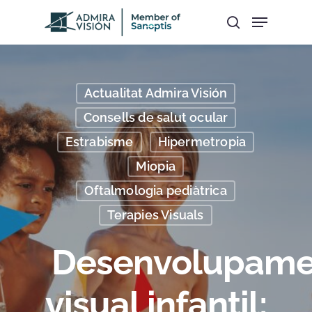
Hit enter to search or ESC to close
Actualitat Admira Visión
Consells de salut ocular
Estrabisme
Hipermetropia
Miopia
Oftalmologia pediàtrica
Terapies Visuals
Desenvolupame
visual infantil: