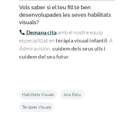
Vols saber si el teu fill té ben
desenvolupades les seves habilitats
visuals?
Demana cita
amb el nostre equip
especialitzat en
teràpia visual infantil
. A
Admiravisión,
cuidem dels seus ulls i
cuidem del seu futur
.
Habilitats Visuals
Jocs Estiu
Teràpies Visuals