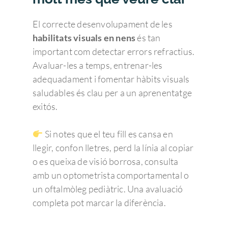
El correcte desenvolupament de les
habilitats visuals en nens
és tan
important com detectar errors refractius.
Avaluar-les a temps, entrenar-les
adequadament i fomentar hàbits visuals
saludables és clau per a un aprenentatge
exitós.
Si notes que el teu fill es cansa en
llegir, confon lletres, perd la línia al copiar
o es queixa de visió borrosa, consulta
amb un optometrista comportamental o
un oftalmòleg pediàtric. Una avaluació
completa pot marcar la diferència.