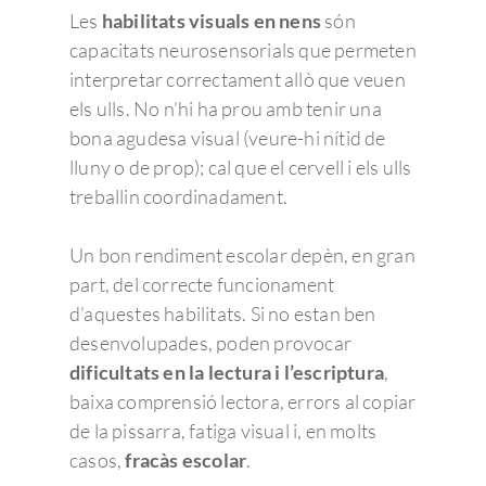
Les
habilitats visuals en nens
són
capacitats neurosensorials que permeten
interpretar correctament allò que veuen
els ulls. No n’hi ha prou amb tenir una
bona agudesa visual (veure-hi nítid de
lluny o de prop); cal que el cervell i els ulls
treballin coordinadament.
Un bon rendiment escolar depèn, en gran
part, del correcte funcionament
d’aquestes habilitats. Si no estan ben
desenvolupades, poden provocar
dificultats en la lectura i l’escriptura
,
baixa comprensió lectora, errors al copiar
de la pissarra, fatiga visual i, en molts
casos,
fracàs escolar
.