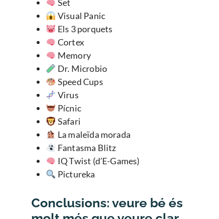
Set
Visual Panic
Els 3 porquets
Cortex
Memory
Dr. Microbio
Speed Cups
Virus
Pícnic
Safari
La maleïda morada
Fantasma Blitz
IQ Twist (d’E-Games)
Pictureka
Conclusions: veure bé és
molt més que veure clar