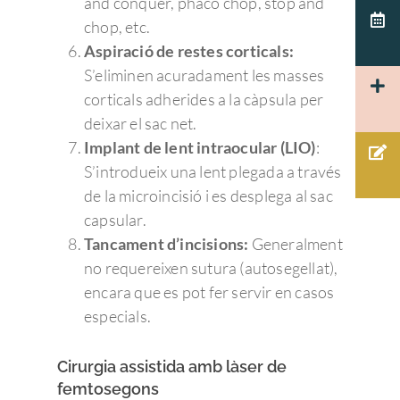
Español
and conquer, phaco chop, stop and
Patología corneal
Agujero macular
Terapias visuales
chop, etc.
Español
Actualidad Admira V
Cuidamos de tus ojos y
Pruebas diagnósticas:
Aspiració de restes corticals:
Disfuncion del crista
Membrana Epi-retin
Test visuales oftalmológ
Català
cuidamos de ti.
Oftalmología
S’eliminen acuradament les masses
Macular
Herpes
Córnea
corticals adherides a la càpsula per
93 203 22 33
Tecnología
Hemorragia vítrea
PÁRPADOS Y VÍ
deixar el sac net.
Glaucoma
Admiravisión Internaci
Mutuas
LAGRIMALES
Implant de lent intraocular (LIO)
:
Moscas volantes y ce
Portal del paciente
Retina y mácula
S’introdueix una lent plegada a través
Nuestras clínicas
GLAUCOMA
Retinosis Pigmentari
Urgencias Oftalmológic
de la microincisió i es desplega al sac
Rejuvenecimiento estéti
Trabaja con nosotros
Barcelona 24H
Uveítis
capsular.
mirada
Tancament d’incisions:
Generalment
Docencia
Oclusión de la vena c
no requereixen sutura (autosegellat),
de la retina
Congresos oftalmolo
encara que es pot fer servir en casos
Otras…
especials.
Sesiones clínicas
Cirurgia assistida amb làser de
femtosegons