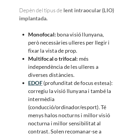
Depèn del tipus de
lent intraocular (LIO)
implantada.
Monofocal:
bona visió llunyana,
però necessàries ulleres per llegir i
fixar la vista de prop.
Multifocal o trifocal:
més
independència de les ulleres a
diverses distàncies.
EDOF
(profunditat de focus estesa):
corregiu la visió llunyana i també la
intermèdia
(conducció/ordinador/esport). Té
menys halos nocturns i millor visió
nocturna i millor sensibilitat al
contrast. Solen recomanar-se a