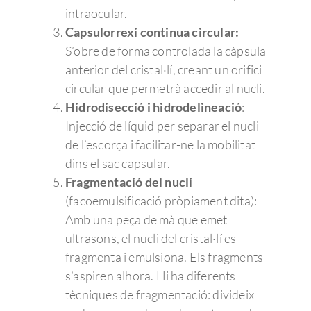
intraocular.
Capsulorrexi continua circular:
S’obre de forma controlada la càpsula
Enfermedades Ocu
anterior del cristal·lí, creant un orifici
circular que permetrà accedir al nucli.
Hidrodisecció i hidrodelineació
:
Tratamientos
Córnea
Injecció de líquid per separar el nucli
Conjuntivitis
Admira Visión
Retina y mácula
Cirugía refractiva
de l’escorça i facilitar-ne la mobilitat
dins el sac capsular.
Ojo seco
Daltonismo
Trastornos comunes
Blog
Cirugía de las Cataratas
Quienes somos
Fragmentació del nucli
Síndrome de Sjörgen
Retinopatía diabétic
Miopía, hipermetropí
Oftalmología pedriática
Cirugía de la presbicia
Member of Sanopti
Equipo directivo
Últimas noticias
(facoemulsificació pròpiament dita):
astigmatismo
Patologías relaciona
Degeneración Macul
Estrabismo
Amb una peça de mà que emet
Cirugía oculoplástica
¿Por qué elegir Admira 
Contacto
Consejos de salud ocula
Presbicia o vista can
ultrasons, el nucli del cristal·lí es
Pterigion
Retinopatía del pre
Ojo vago
Ergoftalmología
Equipo de profesionale
Responsabilidad Social
Pide cita
fragmenta i emulsiona. Els fragments
Cataratas
Corporativa
Queratocono
Desprendimiento de 
Terapias visuales
s’aspiren alhora. Hi ha diferents
Oftalmología pedriática
Oftalmólogos
Unidades clínicas
Pide Cita
tècniques de fragmentació: divideix
Para profesionales
Queratitis
Retinopatía hiperten
Control de la miopía
Oftalmo sport
Optometristas
Urgencias Oftalmológic