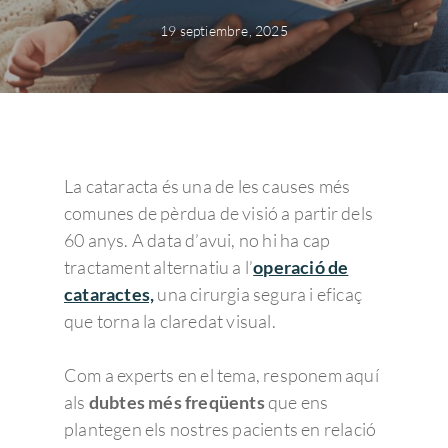
19 septiembre, 2025
La cataracta és una de les causes més
comunes de pèrdua de visió a partir dels
60 anys. A data d’avui, no hi ha cap
tractament alternatiu a l’
operació de
cataractes,
una cirurgia segura i eficaç
que torna la claredat visual.
Com a experts en el tema, responem aquí
als
dubtes més freqüents
que ens
plantegen els nostres pacients en relació