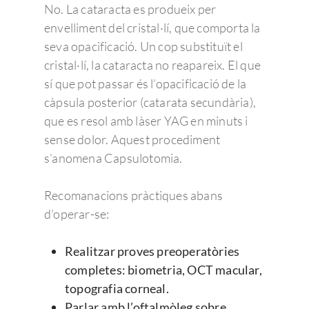
No. La cataracta es produeix per
envelliment del cristal·lí, que comporta la
seva opacificació. Un cop substituït el
cristal·lí, la cataracta no reapareix. El que
sí que pot passar és l’opacificació de la
càpsula posterior (catarata secundària),
que es resol amb làser YAG en minuts i
sense dolor. Aquest procediment
s’anomena Capsulotomia.
Recomanacions pràctiques abans
d’operar-se:
Realitzar proves preoperatòries
completes: biometria, OCT macular,
topografia corneal.
Parlar amb l’oftalmòleg sobre