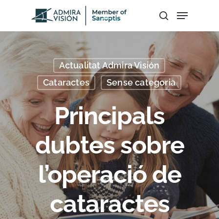
Hit enter to search or ESC to close
Actualitat Admira Visión
Cataractes
Sense categoria
Principals
dubtes sobre
l’operació de
cataractes