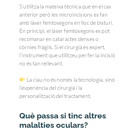
S’utilitza la mateixa tècnica que en el cas
anterior però les microincisions es fan
amb làser femtosegons en lloc de bisturí.
En principi, el làser femtosegons es pot
recomanar en cataractes denses o
còrnies fràgils. Si el cirurgià és expert,
l’instrument que utilitzeu per fer la incisió
no és tan rellevant.
La clau no és només la tecnologia, sinó
l’experiència del cirurgià i la
personalització del tractament.
Què passa si tinc altres
malalties oculars?