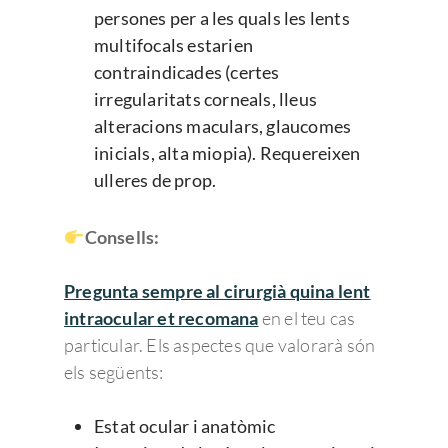
persones per a les quals les lents
multifocals estarien
contraindicades (certes
irregularitats corneals, lleus
alteracions maculars, glaucomes
inicials, alta miopia). Requereixen
ulleres de prop.
Consells:
Pregunta sempre al cirurgià quina lent
intraocular et recomana
en el teu cas
particular. Els aspectes que valorarà són
els següents:
Estat ocular i anatòmic