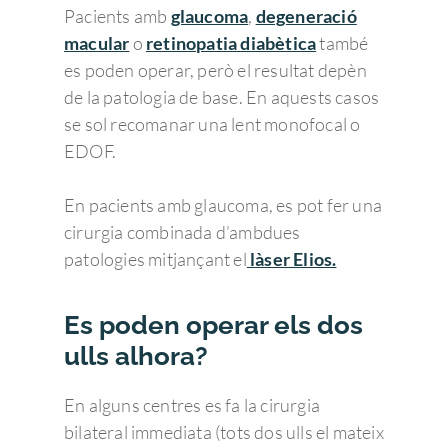
Pacients amb
glaucoma
,
degeneració
macular
o
retinopatia diabètica
també
es poden operar, però el resultat depèn
de la patologia de base. En aquests casos
se sol recomanar una lent monofocal o
EDOF.
En pacients amb glaucoma, es pot fer una
cirurgia combinada d’ambdues
patologies mitjançant el
làser Elios.
Es poden operar els dos
ulls alhora?
En alguns centres es fa la cirurgia
bilateral immediata (tots dos ulls el mateix