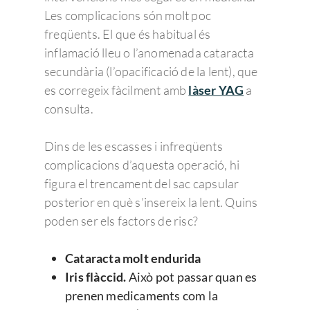
Les complicacions són molt poc
freqüents. El que és habitual és
inflamació lleu o l’anomenada cataracta
secundària (l’opacificació de la lent), que
es corregeix fàcilment amb
làser YAG
a
consulta.
Dins de les escasses i infreqüents
complicacions d’aquesta operació, hi
figura el trencament del sac capsular
posterior en què s’insereix la lent. Quins
poden ser els factors de risc?
Cataracta molt endurida
Iris flàccid.
Això pot passar quan es
prenen medicaments com la