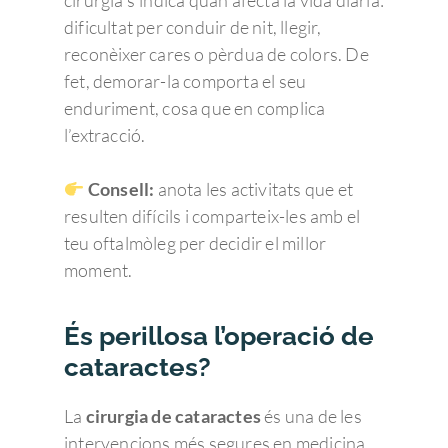
cirurgia s’indica quan afecta la vida diària:
dificultat per conduir de nit, llegir,
reconèixer cares o pèrdua de colors. De
fet, demorar-la comporta el seu
enduriment, cosa que en complica
l’extracció.
Consell:
anota les activitats que et
resulten difícils i comparteix-les amb el
teu oftalmòleg per decidir el millor
moment.
És perillosa l’operació de
cataractes?
La
cirurgia de cataractes
és una de les
intervencions més segures en medicina.