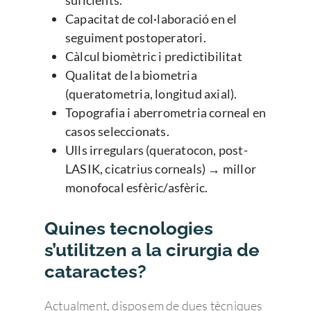
suficients.
Capacitat de col·laboració en el
seguiment postoperatori.
Càlcul biomètric i predictibilitat
Qualitat de la biometria
(queratometria, longitud axial).
Topografia i aberrometria corneal en
casos seleccionats.
Ulls irregulars (queratocon, post-
LASIK, cicatrius corneals) → millor
monofocal esfèric/asfèric.
Quines tecnologies
s’utilitzen a la cirurgia de
cataractes?
Actualment, disposem de dues tècniques