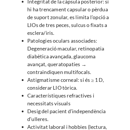
Integritat de la càpsula posterior: si
hi ha trencament capsular o pèrdua
de suport zonular, es limita l’opció a
LIOs de tres peces, sulcus o fixats a
esclera/iris.
Patologies oculars associades:
Degeneració macular, retinopatia
diabètica avançada, glaucoma
avançat, queratopaties →
contraindiquen multifocals.
Astigmatisme corneal: si és ≥ 1 D,
considerar LIO tòrica.
Característiques refractives i
necessitats visuals
Desig del pacient d’independència
d’ulleres.
Activitat laboral i hobbies (lectura,