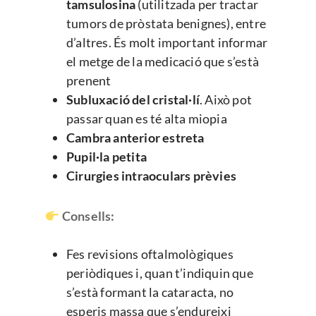
tamsulosina
(utilitzada per tractar
tumors de pròstata benignes), entre
d’altres. És molt important informar
el metge de la medicació que s’està
prenent
Subluxació del cristal·lí
. Això pot
passar quan es té alta miopia
Cambra anterior estreta
Pupil·la petita
Cirurgies intraoculars prèvies
Consells:
Fes revisions oftalmològiques
periòdiques i, quan t’indiquin que
s’està formant la cataracta, no
esperis massa que s’endureixi