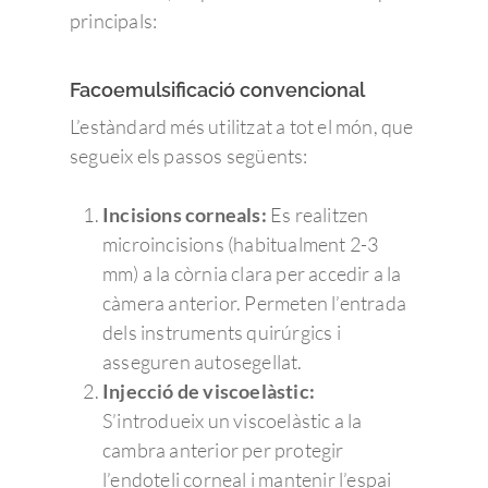
principals:
Facoemulsificació convencional
L’estàndard més utilitzat a tot el món, que
segueix els passos següents:
Incisions corneals:
Es realitzen
microincisions (habitualment 2-3
mm) a la còrnia clara per accedir a la
càmera anterior. Permeten l’entrada
dels instruments quirúrgics i
asseguren autosegellat.
Injecció de viscoelàstic:
S’introdueix un viscoelàstic a la
cambra anterior per protegir
l’endoteli corneal i mantenir l’espai