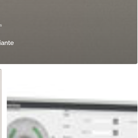
s
iante