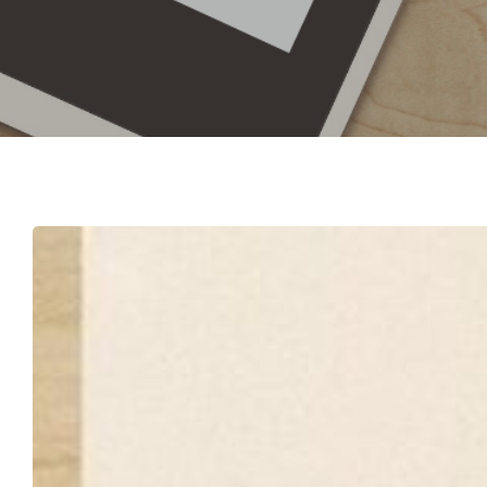
Hit enter to search or ESC to close