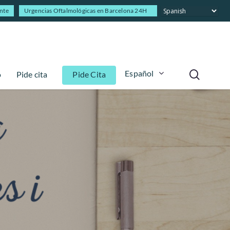
ente
Urgencias Oftalmológicas en Barcelona 24H
Español
o
Pide cita
Pide Cita