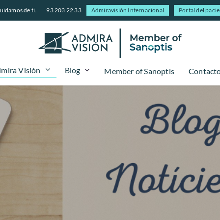
uidamos de ti.
93 203 22 33
Admiravisión Internacional
Portal del paci
mira Visión
Blog
Member of Sanoptis
Contact