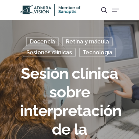
Hit enter to search or ESC to close
Docencia
Retina y mácula
Sesiones clínicas
Tecnología
Sesión clínica
sobre
interpretación
de la