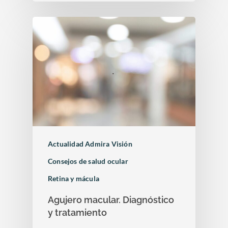
de la retina
Congresos oftalmolo
Otras…
Sesiones clínicas
Actualidad Admira Visión
Consejos de salud ocular
Retina y mácula
Agujero macular. Diagnóstico
y tratamiento