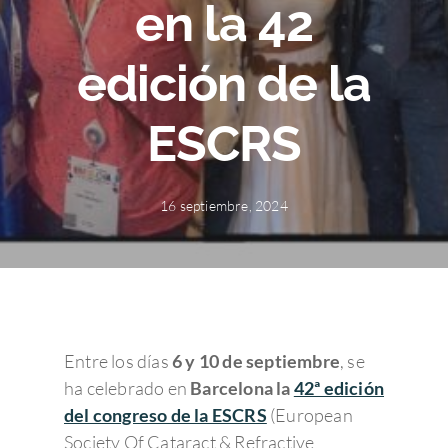
en la 42
edición de la
ESCRS
16 septiembre, 2024
Entre los días
6 y 10 de septiembre
, se
ha celebrado en
Barcelona la
42ª edición
del congreso de la ESCRS
(European
Society Of Cataract & Refractive