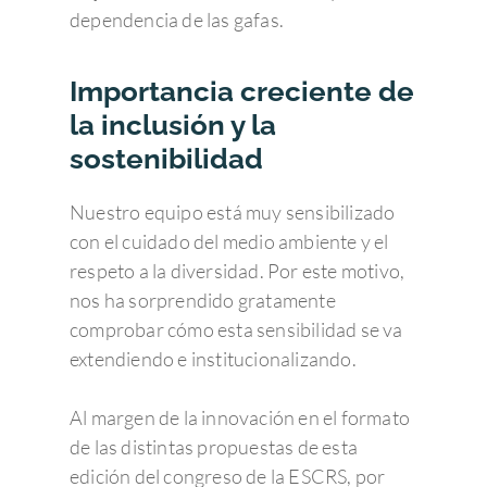
dependencia de las gafas.
Importancia creciente de
la inclusión y la
Enfermedades Ocu
sostenibilidad
Tratamientos
Córnea
Nuestro equipo está muy sensibilizado
con el cuidado del medio ambiente y el
Conjuntivitis
Admira Visión
Retina y mácula
Cirugía refractiva
respeto a la diversidad. Por este motivo,
Ojo seco
Daltonismo
Trastornos comunes
Blog
Cirugía de las Cataratas
Quienes somos
nos ha sorprendido gratamente
comprobar cómo esta sensibilidad se va
Síndrome de Sjörgen
Retinopatía diabétic
Miopía, hipermetropí
Oftalmología pedriática
Cirugía de la presbicia
Member of Sanopti
Equipo directivo
Últimas noticias
extendiendo e institucionalizando.
astigmatismo
Patologías relaciona
Degeneración Macul
Estrabismo
Cirugía oculoplástica
¿Por qué elegir Admira 
Contacto
Consejos de salud ocula
Presbicia o vista can
Pterigion
Retinopatía del pre
Ojo vago
Al margen de la innovación en el formato
Ergoftalmología
Equipo de profesionale
Responsabilidad Social
Pide cita
Cataratas
de las distintas propuestas de esta
Corporativa
Queratocono
Desprendimiento de 
Terapias visuales
Oftalmología pedriática
Oftalmólogos
Unidades clínicas
Pide Cita
edición del congreso de la ESCRS, por