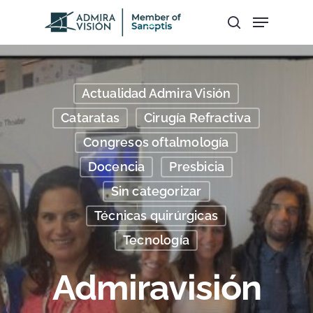
Hit enter to search or ESC to close
Actualidad Admira Visión
Cataratas
Cirugía Refractiva
Congresos oftalmología
Docencia
Presbicia
Sin categorizar
Técnicas quirúrgicas
Tecnología
Admiravisión