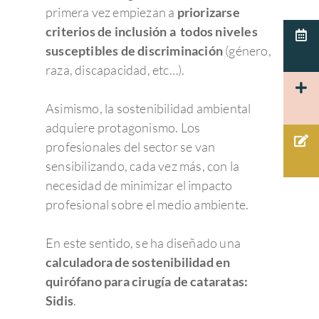
Para profesionales
Queratitis
Retinopatía hiperten
Control de la miopía
Oftalmo sport
Optometristas
primera vez empiezan a
priorizarse
Urgencias Oftalmológic
Español
criterios de inclusión a todos niveles
Patología corneal
Agujero macular
Terapias visuales
Español
susceptibles de discriminación
(género,
Actualidad Admira V
Cuidamos de tus ojos y
Pruebas diagnósticas:
Disfuncion del crista
Membrana Epi-retin
Test visuales oftalmológ
raza, discapacidad, etc…).
Català
cuidamos de ti.
Oftalmología
Macular
Herpes
Córnea
93 203 22 33
Tecnología
Asimismo, la sostenibilidad ambiental
Hemorragia vítrea
PÁRPADOS Y VÍ
Glaucoma
Admiravisión Internaci
adquiere protagonismo. Los
Mutuas
LAGRIMALES
Moscas volantes y ce
profesionales del sector se van
Portal del paciente
Retina y mácula
Nuestras clínicas
GLAUCOMA
sensibilizando, cada vez más, con la
Retinosis Pigmentari
Urgencias Oftalmológic
Rejuvenecimiento estéti
necesidad de minimizar el impacto
Trabaja con nosotros
Barcelona 24H
Uveítis
mirada
profesional sobre el medio ambiente.
Docencia
Oclusión de la vena c
de la retina
En este sentido, se ha diseñado una
Congresos oftalmolo
calculadora de sostenibilidad en
Otras…
Sesiones clínicas
quirófano para cirugía de cataratas:
Sidis
.