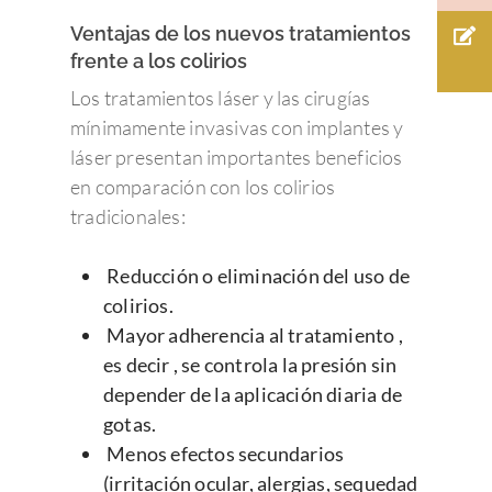
PÁRPADOS Y VÍ
Glaucoma
Admiravisión Internaci
Mutuas
LAGRIMALES
Moscas volantes y ce
Ventajas de los nuevos tratamientos
Portal del paciente
Retina y mácula
frente a los colirios
Nuestras clínicas
GLAUCOMA
Retinosis Pigmentari
Urgencias Oftalmológic
Rejuvenecimiento estéti
Los tratamientos láser y las cirugías
Trabaja con nosotros
Barcelona 24H
Uveítis
mirada
mínimamente invasivas con implantes y
Docencia
láser presentan importantes beneficios
Oclusión de la vena c
en comparación con los colirios
de la retina
Congresos oftalmolo
tradicionales:
Otras…
Sesiones clínicas
Reducción o eliminación del uso de
colirios.
Mayor adherencia al tratamiento ,
es decir , se controla la presión sin
depender de la aplicación diaria de
gotas.
Menos efectos secundarios
(irritación ocular, alergias, sequedad