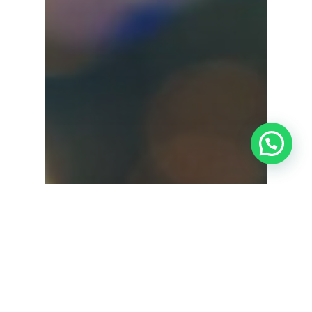
¿Tienes alguna duda?
Astigmatismo
Cataratas
Consejos de salud ocular
Glaucoma