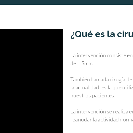
¿Qué es la ciru
La intervención consiste en 
de 1.5mm
También llamada cirugía de 
la actualidad, es la que uti
nuestros pacientes.
La intervención se realiza 
reanudar la actividad norm