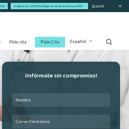
ente
Urgencias Oftalmológicas en Barcelona 24H
Español
o
Pide cita
Pide Cita
¡Infórmate sin compromiso!