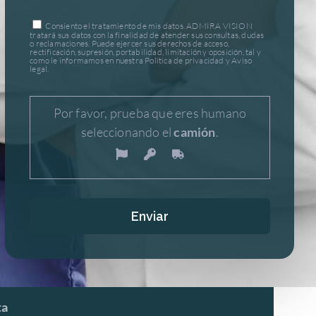
Consiento el tratamiento de mis datos. ADMIRA VISION
tratará sus datos con la finalidad de atender sus consultas, dudas
o reclamaciones. Puede ejercer sus derechos de acceso,
rectificación, supresión, portabilidad, limitación y oposición, tal y
como le informamos en nuestra Política de privacidad y Aviso
legal.
Por favor, prueba que eres humano
seleccionando el
camión
.
ta