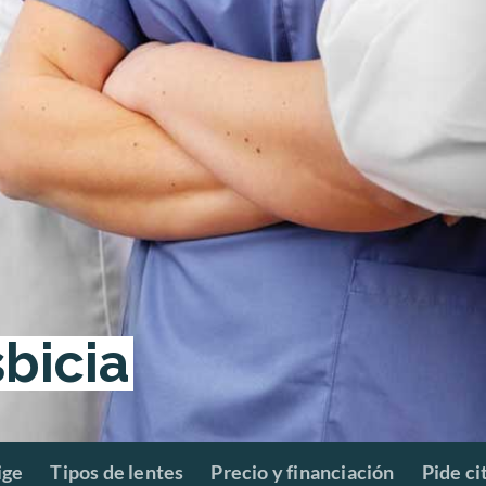
sbicia
ige
Tipos de lentes
Precio y financiación
Pide ci