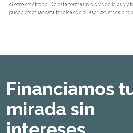
el otro emétrope. De esta forma un ojo ve de lejos y o
puede efectuar esta técnica con el láser excimer sin ten
Financiamos t
mirada sin
intereses