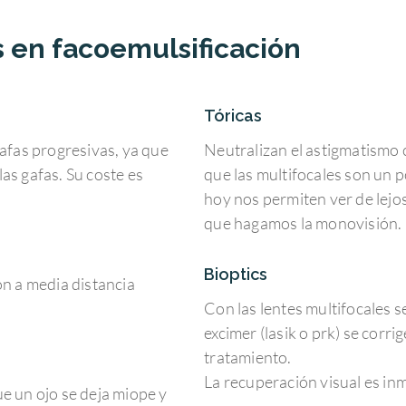
s en facoemulsificación
Tóricas
gafas progresivas, ya que
Neutralizan el astigmatismo 
las gafas. Su coste es
que las multifocales son un 
hoy nos permiten ver de lejos
que hagamos la monovisión.
Bioptics
ón a media distancia
Con las lentes multifocales s
excimer (lasik o prk) se corri
tratamiento.
La recuperación visual es inm
ue un ojo se deja miope y