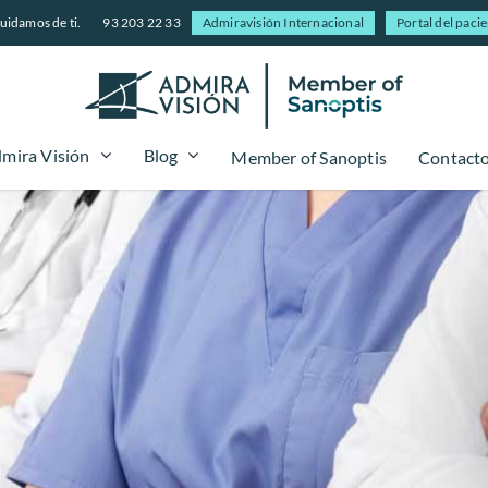
uidamos de ti.
93 203 22 33
Admiravisión Internacional
Portal del paci
mira Visión
Blog
Member of Sanoptis
Contact