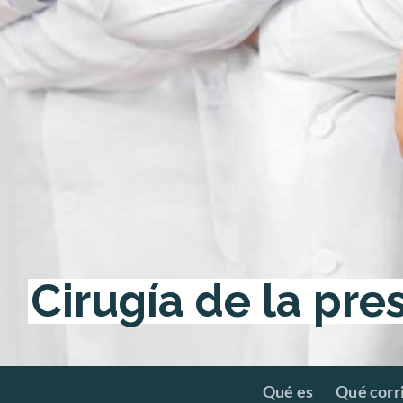
Cirugía de la pre
Hit enter to search or ESC to close
Qué es
Qué corr