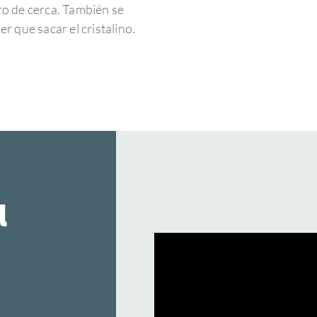
tro de cerca. También se
er que sacar el cristalino.
u