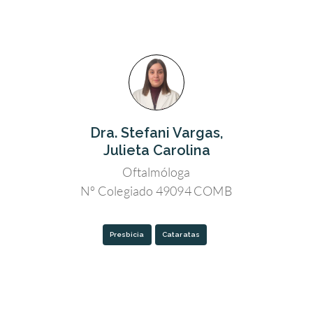
Dra. Stefani Vargas,
Julieta Carolina
Oftalmóloga
Nº Colegiado 49094 COMB
Presbicia
Cataratas