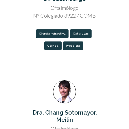
Oftalmólogo
Nº Colegiado 39227 COMB
Cirugía refractiva
Cataratas
Córnea
Presbicia
Dra. Chang Sotomayor,
Meilin
Oftalmóloga