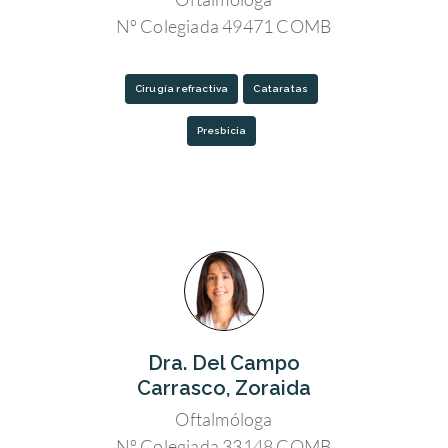
Nº Colegiada 49471 COMB
Cirugía refractiva
Cataratas
Presbicia
Dra. Del Campo
Carrasco, Zoraida
Oftalmóloga
Nº Colegiada 33148 COMB