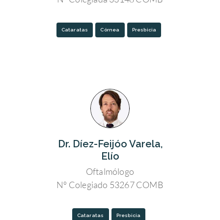
Cataratas
Córnea
Presbicia
Dr. Díez-Feijóo Varela,
Elío
Oftalmólogo
Nº Colegiado 53267 COMB
Cataratas
Presbicia