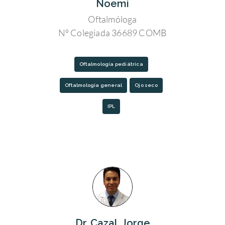
Noemi
Oftalmóloga
Nº Colegiada 36689 COMB
Oftalmología pediátrica
Oftalmología general
Ojo seco
IPL
Dr. Cazal, Jorge