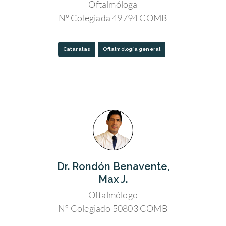
Oftalmóloga
Nº Colegiada 49794 COMB
Cataratas
Oftalmología general
Dr. Rondón Benavente,
Max J.
Oftalmólogo
Nº Colegiado 50803 COMB