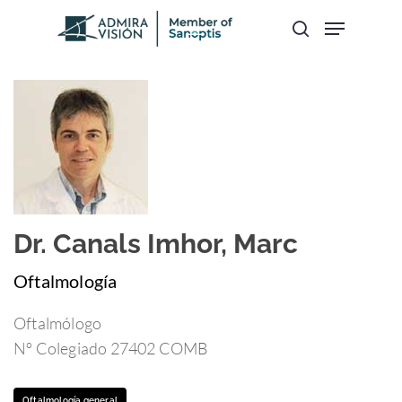
Hit enter to search or ESC to close
Dr. Canals Imhor, Marc
Oftalmología
Oftalmólogo
Nº Colegiado 27402 COMB
Oftalmología general