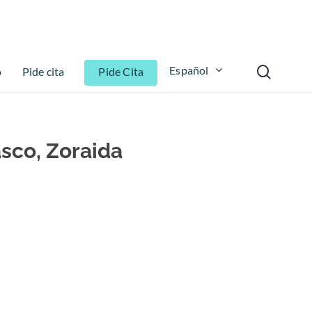
Español
o
Pide cita
Pide Cita
sco, Zoraida