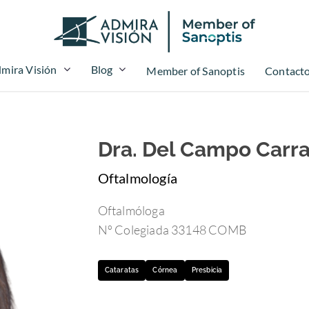
mira Visión
Blog
Member of Sanoptis
Contact
Dra. Del Campo Carra
Oftalmología
Oftalmóloga
Nº Colegiada 33148 COMB
Cataratas
Córnea
Presbicia