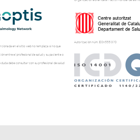
Autorización núm. E08555370
rcionada en el sitio web no remplaza si no que
ón entre el profesional de salud y su paciente o
e duda debe consultar con su profesional de salud