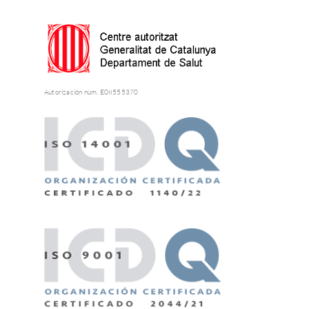
Autorización núm. E08555370