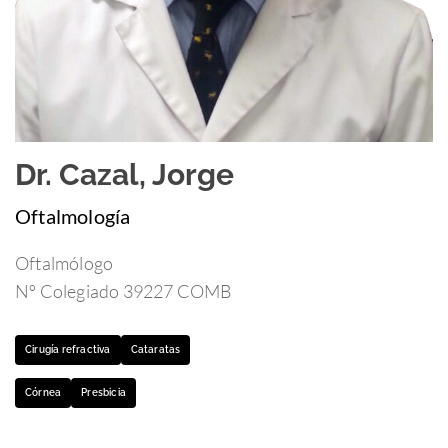
Dr. Cazal, Jorge
Oftalmología
Oftalmólogo
Nº Colegiado 39227 COMB
Cirugía refractiva
Cataratas
Córnea
Presbicia