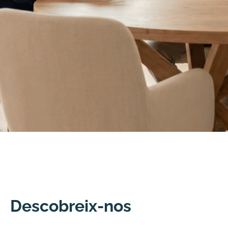
Cirurgia de cataractes
La llibertat de veure
sense dependre de
Descobreix-nos
res