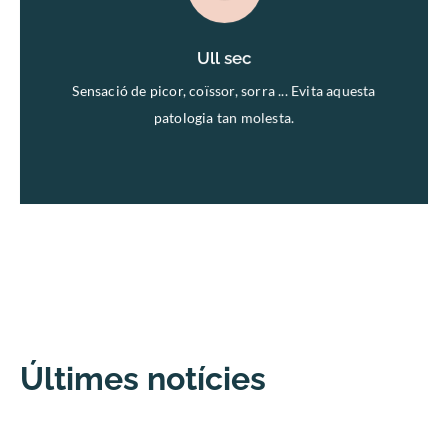
Ull sec
Ull sec
Sensació de picor, coïssor, sorra ... Evita aquesta
patologia tan molesta.
Últimes notícies