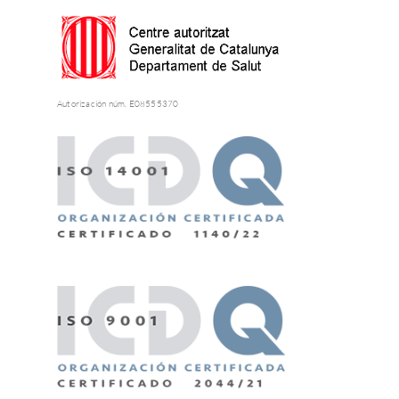
Autorización núm. E08555370