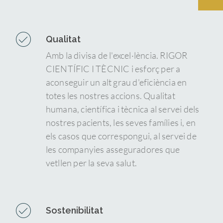
Qualitat
Amb la divisa de l'excel·lència. RIGOR
CIENTÍFIC I TÈCNIC i esforç per a
aconseguir un alt grau d'eficiència en
totes les nostres accions. Qualitat
humana, científica i tècnica al servei dels
nostres pacients, les seves famílies i, en
els casos que correspongui, al servei de
les companyies asseguradores que
vetllen per la seva salut.
Sostenibilitat