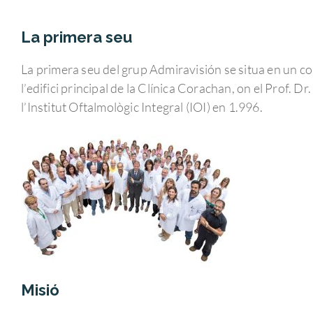
La primera seu
La primera seu del grup Admiravisión se situa en un co
l’edifici principal de la Clínica Corachan, on el Prof. D
l’Institut Oftalmològic Integral (IOI) en 1.996.
Hit enter to search or ESC to close
Misió