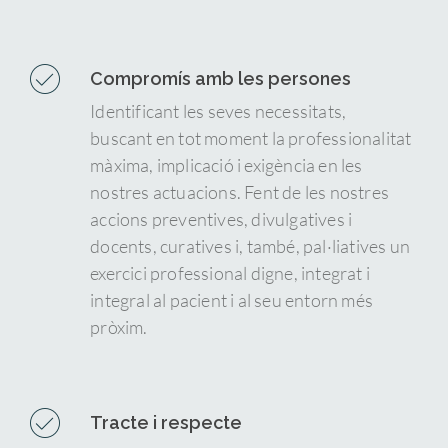
Compromís amb les persones
Identificant les seves necessitats,
buscant en tot moment la professionalitat
màxima, implicació i exigència en les
nostres actuacions. Fent de les nostres
accions preventives, divulgatives i
docents, curatives i, també, pal·liatives un
exercici professional digne, integrat i
integral al pacient i al seu entorn més
pròxim.
Tracte i respecte