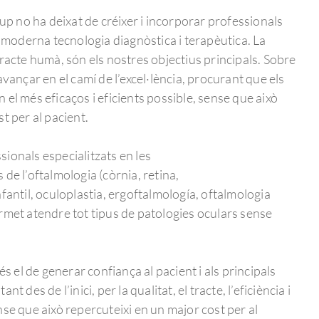
rup no ha deixat de créixer i incorporar professionals
s moderna tecnologia diagnòstica i terapèutica. La
tracte humà, són els nostres objectius principals. Sobre
avançar en el camí de l’excel·lència, procurant que els
el més eficaços i eficients possible, sense que això
t per al pacient.
ionals especialitzats en les
de l’oftalmologia (còrnia, retina,
fantil, oculoplastia, ergoftalmología, oftalmologia
rmet atendre tot tipus de patologies oculars sense
és el de generar confiança al pacient i als principals
t des de l’inici, per la qualitat, el tracte, l’eficiència i
nse que això repercuteixi en un major cost per al