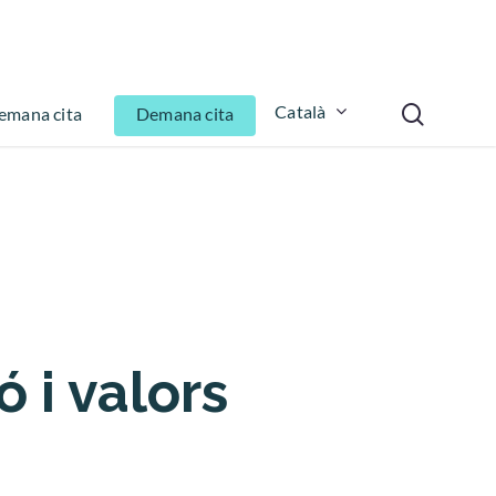
Català
emana cita
Demana cita
ó i valors