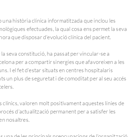
una història clínica informatitzada que inclou les
mològiques efectuades, la qual cosa ens permet la seva
hora que disposar d’evolució clínica del pacient.
e la seva constitució, ha passat per vincular-se a
rcelona per a compartir sinergies que afavoreixen a les
s. I el fet d’estar situats en centres hospitalaris
ts un plus de seguretat i de comoditat per al seu accés
telers.
rs clínics, valoren molt positivament aquestes línies de
n procés d’actualització permanent per a satisfer les
en nosaltres.
és una de les principals preocupacions de l’organització