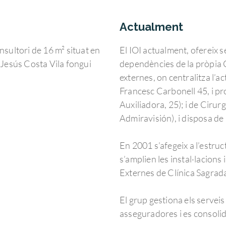
Actualment
nsultori de 16 m² situat en
El IOI actualment, ofereix s
r. Jesús Costa Vila fongui
dependències de la pròpia C
externes, on centralitza l’a
Francesc Carbonell 45, i pr
Auxiliadora, 25); i de Cirurg
Admiravisión), i disposa de
En 2001 s’afegeix a l’estruc
s’amplien les instal·lacions
Externes de Clínica Sagrada
El grup gestiona els serveis 
asseguradores i es consolid