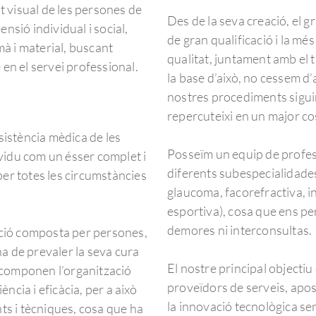
ut visual de les persones de
Des de la seva creació, el g
nsió individual i social,
de gran qualificació i la mé
à i material, buscant
qualitat, juntament amb el 
le en el servei professional.
la base d’això, no cessem d’
nostres procediments siguin 
repercuteixi en un major cos
ssistència mèdica de les
Posseïm un equip de profess
vidu com un ésser complet i
diferents subespecialidades 
per totes les circumstàncies
glaucoma, facorefractiva, in
esportiva), cosa que ens pe
demores ni interconsultas.
ació composta per persones,
a de prevaler la seva cura
El nostre principal objectiu 
ue componen l’organització
proveïdors de serveis, apostan
ncia i eficàcia, per a això
la innovació tecnològica se
s i tècniques, cosa que ha