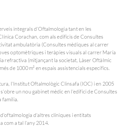
erveis integrals d’Oftalmologia tant en les
línica Corachan, com als edificis de Consultes
ctivitat ambulatòria (Consultes mèdiques al carrer
oves optomètriques i teràpies visuals al carrer María
ia refractiva (mitjançant la societat, Làser Oftàlmic
 més de 1000 m² en espais assistencials específics.
tura, l’Institut Oftalmològic Clinsafa (IOC) i en 2005
 i s’obre un nou gabinet mèdic en l’edifici de Consultes
 família.
d’oftalmologia d’altres clíniques i entitats
a com a tal l’any 2014.