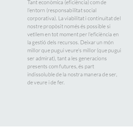
Tant econòmica (eficiència) com de
l'entorn (responsabilitat social
corporativa). La viabilitat i continuïtat del
nostre propòsit només és possible si
vetllem en tot moment per l'eficiència en
la gestió dels recursos. Deixar un món
millor que pugui veure's millor (que pugui
ser admirat), tant a les generacions
presents com futures, és part
indissoluble de la nostra manera de ser,
de veure i de fer.