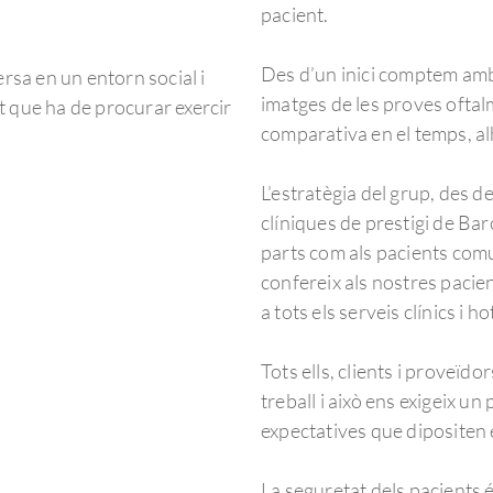
pacient.
Des d’un inici comptem amb 
sa en un entorn social i
imatges de les proves oftal
t que ha de procurar exercir
comparativa en el temps, al
L’estratègia del grup, des d
clíniques de prestigi de Ba
parts com als pacients comun
confereix als nostres pacien
a tots els serveis clínics i ho
Tots ells, clients i proveïdo
treball i això ens exigeix u
expectatives que dipositen 
La seguretat dels pacients 