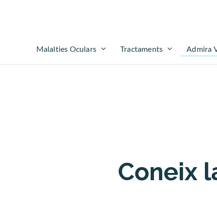
Admira V
Malalties Oculars
Tractaments
Coneix la