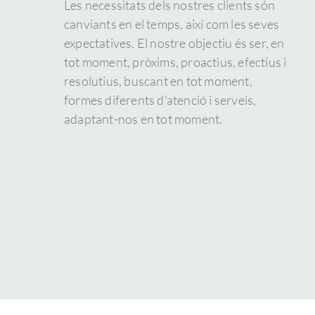
Les necessitats dels nostres clients són
canviants en el temps, així com les seves
expectatives. El nostre objectiu és ser, en
tot moment, pròxims, proactius, efectius i
resolutius, buscant en tot moment,
formes diferents d'atenció i serveis,
adaptant-nos en tot moment.