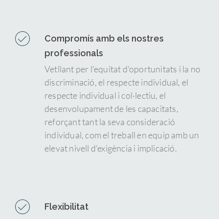
Compromís amb els nostres
professionals
Vetllant per l'equitat d'oportunitats i la no
discriminació, el respecte individual, el
respecte individual i col·lectiu, el
desenvolupament de les capacitats,
reforçant tant la seva consideració
individual, com el treball en equip amb un
elevat nivell d'exigència i implicació.
Flexibilitat