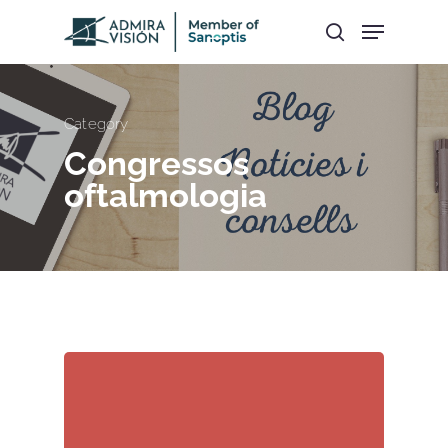
Hit enter to search or ESC to close
Category
Congressos
oftalmologia