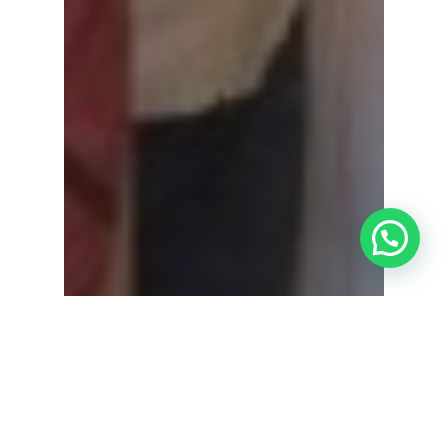
¿Tienes alguna duda?
Actualitat Admira Visión
Cataractes
Cirurgia Refractiva
Congressos oftalmologia
Docència