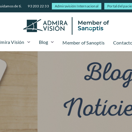
uidamos de ti.
93 203 22 33
Admiravisión Internacional
Portal del paci
mira Visión
Blog
Member of Sanoptis
Contact