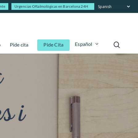
ente
Urgencias Oftalmológicas en Barcelona 24H
Español
o
Pide cita
Pide Cita