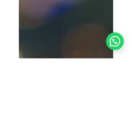
¿Tienes alguna duda?
Astigmatisme
Cataractes
Consells de salut ocular
Glaucoma
Hipermetropia
Miopia
Salut ocular
Causes de la visió borrosa