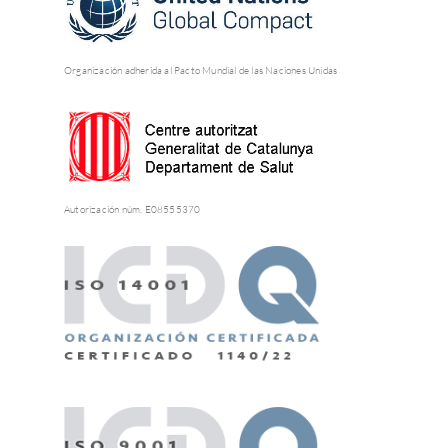
Organización adherida al Pacto Mundial de las Naciones Unidas
Autorización núm. E08555370