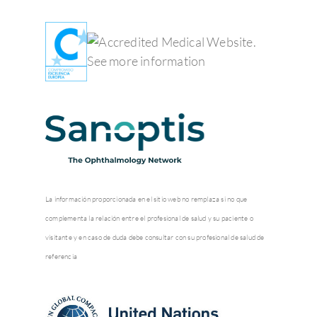
La información proporcionada en el sitio web no remplaza si no que
complementa la relación entre el profesional de salud y su paciente o
visitante y en caso de duda debe consultar con su profesional de salud de
referencia