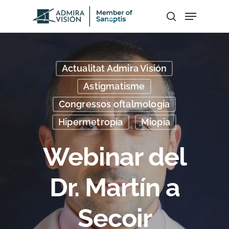
Hit enter to search or ESC to close
Actualitat Admira Visión
Astigmatisme
Congressos oftalmologia
Hipermetropia
Miopia
Webinar del
Dr. Martín a
Secoir