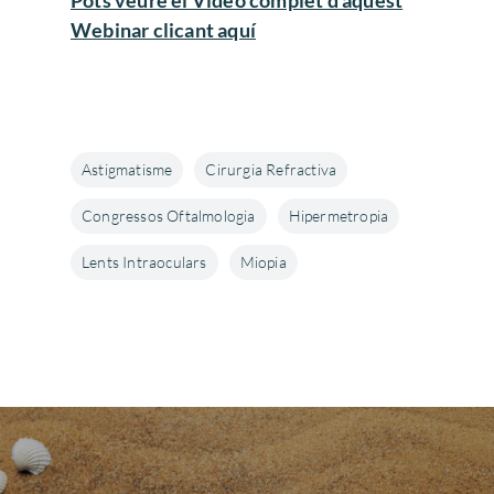
Pots veure el Vídeo complet d’aquest
Webinar clicant aquí
Astigmatisme
Cirurgia Refractiva
Congressos Oftalmologia
Hipermetropia
Lents Intraoculars
Miopia