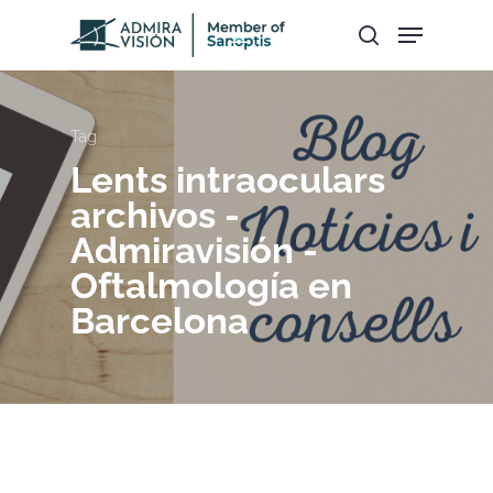
Hit enter to search or ESC to close
Tag
Lents intraoculars
archivos -
Admiravisión -
Oftalmología en
Barcelona