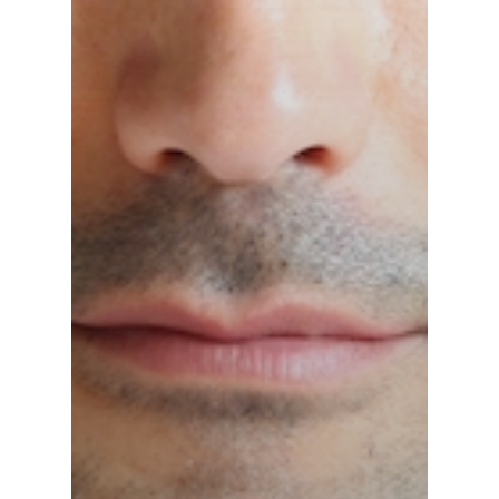
Trabaja con nosotros
Barcelona 24H
Uveítis
mirada
Docencia
Oclusión de la vena c
de la retina
Congresos oftalmolo
Otras…
Sesiones clínicas