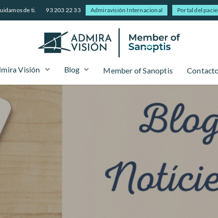
uidamos de ti.
93 203 22 33
Admiravisión Internacional
Portal del paci
mira Visión
Blog
Member of Sanoptis
Contact