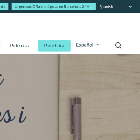
ente
Urgencias Oftalmológicas en Barcelona 24H
Español
o
Pide cita
Pide Cita