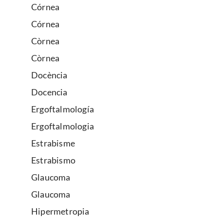
Córnea
Córnea
Còrnea
Còrnea
Docència
Docencia
Ergoftalmología
Ergoftalmologia
Estrabisme
Estrabismo
Glaucoma
Glaucoma
Hipermetropia