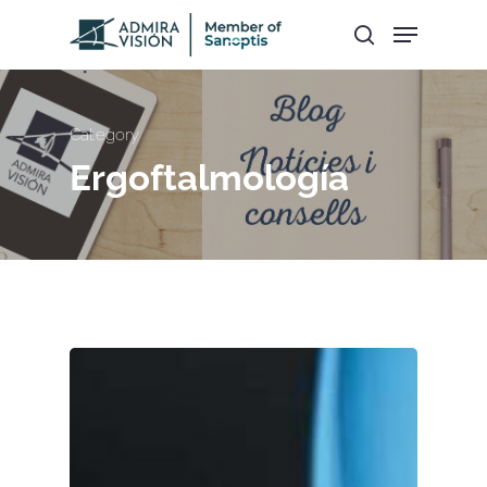
Hit enter to search or ESC to close
Category
Ergoftalmología