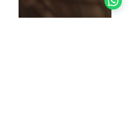
¿Tienes alguna duda?
Cirurgia ocular (Oculoplàstia)
Ull sec
Tractament estètic facial
amb IPL