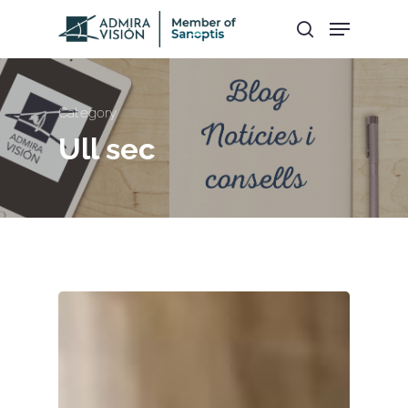
Hit enter to search or ESC to close
Category
Ull sec