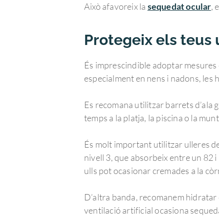
Això afavoreix la
sequedat ocular
, 
Protegeix els teus u
És imprescindible adoptar mesures es
especialment en nens i nadons, les ho
Es recomana utilitzar barrets d’ala g
temps a la platja, la piscina o la mun
És molt important utilitzar ulleres 
nivell 3, que absorbeix entre un 82 i 
ulls pot ocasionar cremades a la còr
D’altra banda, recomanem hidratar els
ventilació artificial ocasiona sequed