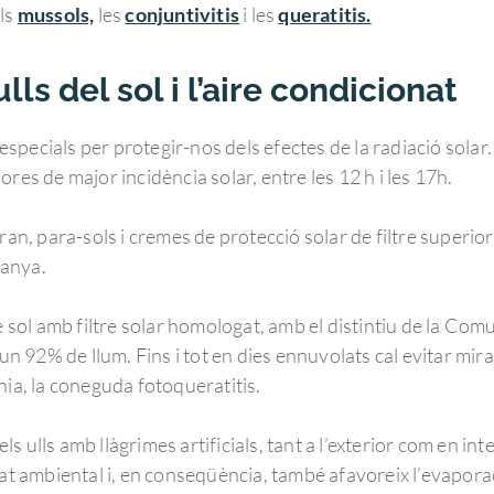
els
mussols,
les
conjuntivitis
i les
queratitis.
lls del sol i l’aire condicionat
pecials per protegir-nos dels efectes de la radiació solar
res de major incidència solar, entre les 12 h i les 17h.
ran, para-sols i cremes de protecció solar de filtre superior
tanya.
de sol amb filtre solar homologat, amb el distintiu de la C
un 92% de llum. Fins i tot en dies ennuvolats cal evitar mirar
nia, la coneguda fotoqueratitis.
 ulls amb llàgrimes artificials, tant a l’exterior com en int
at ambiental i, en conseqüència, també afavoreix l’evaporaci