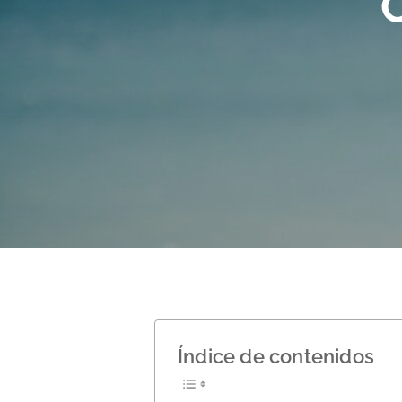
C
Hit enter to search or ESC to close
Índice de contenidos