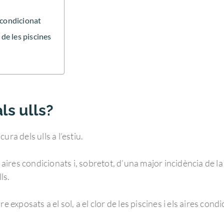
e condicionat
 de les piscines
ls ulls?
ra dels ulls a l’estiu.
 aires condicionats i, sobretot, d’una major incidència de la 
ls.
e exposats a el sol, a el clor de les piscines i els aires condi