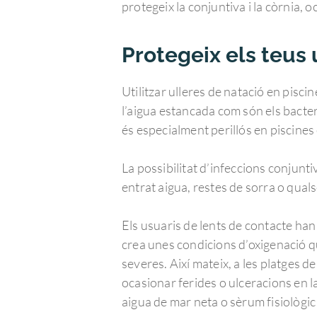
protegeix la conjuntiva i la còrnia,
Protegeix els teus 
Utilitzar ulleres de natació en pisci
l’aigua estancada com són els bacter
és especialment perillós en piscines
La possibilitat d’infeccions conjunt
entrat aigua, restes de sorra o qual
Els usuaris de lents de contacte han 
crea unes condicions d’oxigenació q
severes. Així mateix, a les platges de
ocasionar ferides o ulceracions en la 
aigua de mar neta o sèrum fisiològi