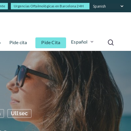
ente
Urgencias Oftalmológicas en Barcelona 24H
Español
o
Pide cita
Pide Cita
a
Ull sec