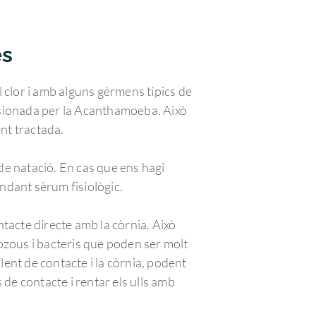
es
l clor i amb alguns gèrmens típics de
casionada per la Acanthamoeba. Això
ent tractada.
 de natació. En cas que ens hagi
undant sèrum fisiològic.
ntacte directe amb la còrnia. Això
ozous i bacteris que poden ser molt
 lent de contacte i la còrnia, podent
s de contacte i rentar els ulls amb