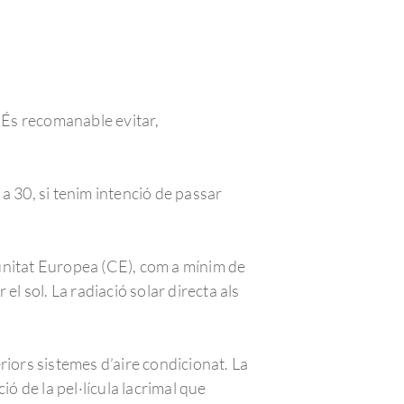
. És recomanable evitar,
 a 30, si tenim intenció de passar
omunitat Europea (CE), com a mínim de
 el sol. La radiació solar directa als
eriors sistemes d’aire condicionat. La
ó de la pel·lícula lacrimal que