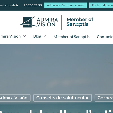
uidamos de ti.
93 203 22 33
Admiravisión Internacional
Portal del paci
mira Visión
Blog
Member of Sanoptis
Contact
Admira Visión
Consells de salut ocular
Còrne