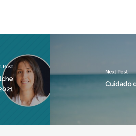
s Post
Next Post
lche
Cuidado d
2021