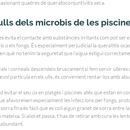
 ocasionant quadres de queratoconjuntivitis seca.
ulls dels microbis de les piscin
nes evita el contacte amb substàncies irritants com pot ser e
is o els fongs. És especialment perjudicial la queratitis o
 en què no tenim la seguretat que l’aigua estigui correctam
ivals i corneals descendeix bruscament si fem servir ulleres
sevol partícula en els ulls, és convenient rentar-los amb ab
d’evitar el seu ús en platges i piscines atès que estan en co
ue afavoreixen especialment les infeccions per fongs, prot
 sorra fina és fàcil que es coli algun granet de sorra entre la
mateixa. Si això et passa, t’has de retirar amb cura les lent
c abundant.