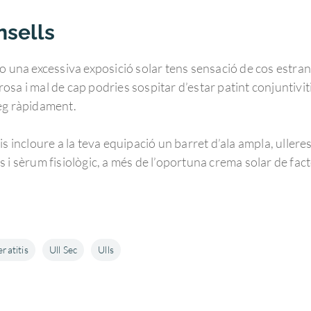
nsells
 una excessiva exposició solar tens sensació de cos estrany a
rosa i mal de cap podries sospitar d’estar patint conjuntivitis 
eg ràpidament.
lidis incloure a la teva equipació un barret d’ala ampla, uller
als i sèrum fisiològic, a més de l’oportuna crema solar de fac
ratitis
Ull Sec
Ulls