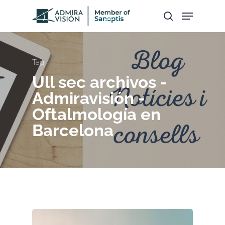
Hit enter to search or ESC to close
Tag
Ull sec archivos -
Admiravisión -
Oftalmología en
Barcelona