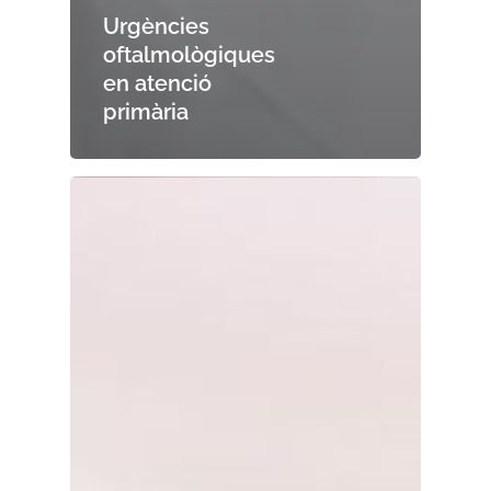
Urgències
oftalmològiques
en atenció
primària