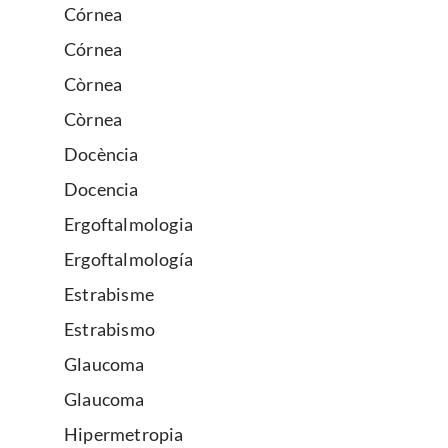
Córnea
Córnea
Còrnea
Còrnea
Docència
Docencia
Ergoftalmologia
Ergoftalmología
Estrabisme
Estrabismo
Glaucoma
Glaucoma
Hipermetropia