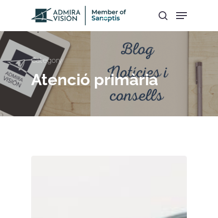
Hit enter to search or ESC to close
Category
Atenció primària