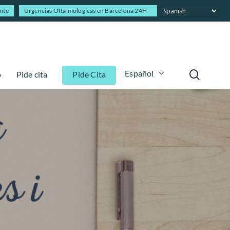
ente
Urgencias Oftalmológicas en Barcelona 24H
Español
o
Pide cita
Pide Cita