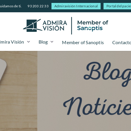
uidamos de ti.
93 203 22 33
Admiravisión Internacional
Portal del paci
mira Visión
Blog
Member of Sanoptis
Contact