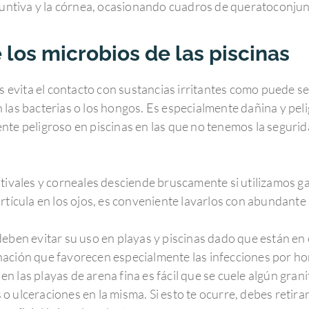
juntiva y la córnea, ocasionando cuadros de queratoconjunt
 los microbios de las piscinas
as evita el contacto con sustancias irritantes como puede s
 las bacterias o los hongos. Es especialmente dañina y peli
nte peligroso en piscinas en las que no tenemos la segurid
ntivales y corneales desciende bruscamente si utilizamos ga
rtícula en los ojos, es conveniente lavarlos con abundante 
deben evitar su uso en playas y piscinas dado que están en 
nación que favorecen especialmente las infecciones por ho
las playas de arena fina es fácil que se cuele algún granito
 ulceraciones en la misma. Si esto te ocurre, debes retirart