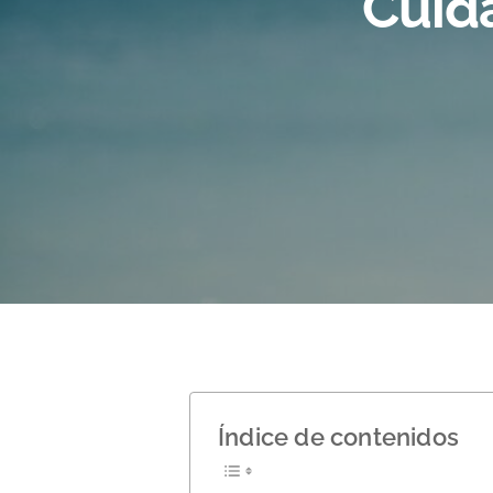
Cuida
Hit enter to search or ESC to close
Índice de contenidos