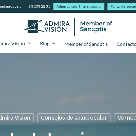
uidamos de ti.
93 203 22 33
Admiravisión Internacional
Portal del paci
mira Visión
Blog
Member of Sanoptis
Contact
dmira Visión
Consejos de salud ocular
Córne