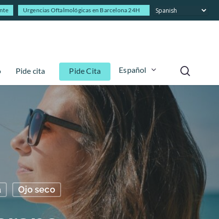
ente
Urgencias Oftalmológicas en Barcelona 24H
Español
o
Pide cita
Pide Cita
a
Ojo seco