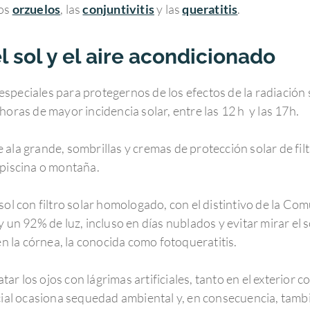
los
orzuelos
, las
conjuntivitis
y las
queratitis
.
l sol y el aire acondicionado
speciales para protegernos de los efectos de la radiación 
horas de mayor incidencia solar, entre las 12 h y las 17h.
ala grande, sombrillas y cremas de protección solar de filt
 piscina o montaña.
 sol con filtro solar homologado, con el distintivo de la
 un 92% de luz, incluso en días nublados y evitar mirar el so
 la córnea, la conocida como fotoqueratitis.
r los ojos con lágrimas artificiales, tanto en el exterior c
icial ocasiona sequedad ambiental y, en consecuencia, tamb