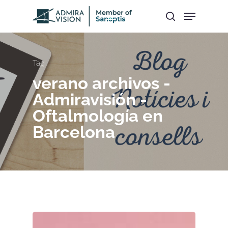
Hit enter to search or ESC to close
Tag
verano archivos -
Admiravisión -
Oftalmología en
Barcelona