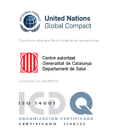
Organización adherida al Pacto Mundial de las Naciones Unidas
Autorización núm. E08555370