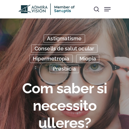
Hit enter to search or ESC to close
Astigmatisme
Consells de salut ocular
Hipermetropia
Miopia
Presbicia
Com saber si
necessito
ulleres?