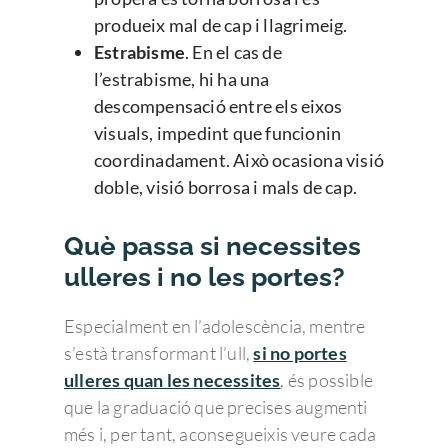
produeix mal de cap i llagrimeig.
Estrabisme
. En el cas de
l’estrabisme, hi ha una
descompensació entre els eixos
visuals, impedint que funcionin
coordinadament. Això ocasiona visió
doble, visió borrosa i mals de cap.
Què passa si necessites
ulleres i no les portes?
Especialment en l’adolescència, mentre
s’està transformant l’ull,
si no portes
ulleres quan les necessites
, és possible
que la graduació que precises augmenti
més i, per tant, aconsegueixis veure cada