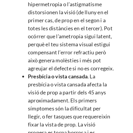
hipermetropia o l’astigmatisme
distorsionen la visió (de lluny en el
primer cas, de prop en el segon i a
totes les distàncies en el tercer). Pot
ocórrer que l’ametropia sigui latent,
perquè el teu sistema visual estigui
compensant l’error refractiu però
això genera molèsties i més pot
agreujar el defecte si no es corregeix.
Presbícia o vista cansada
. La
presbícia o vista cansada afecta la
visió de prop a partir dels 45 anys
aproximadament. Els primers
símptomes són la dificultat per
llegir, o fer tasques que requereixin
fixar la vista de prop. La visió
propera es torna borrosa i es