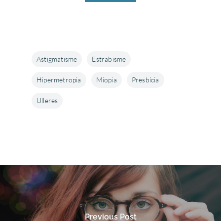
Astigmatisme
Estrabisme
Hipermetropia
Miopia
Presbícia
Ulleres
Enfermedades Ocu
Previous Post
Córnea