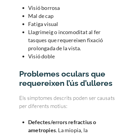
Visió borrosa
Mal de cap
Fatiga visual
Llagrimeig o incomoditat al fer
tasques que requereixen fixació
prolongada de la vista.
Visió doble
Problemes oculars que
requereixen l’ús d’ulleres
Els símptomes descrits poden ser causats
per diferents motius:
Defectes/errors refractius o
ametropies
. La miopia, la