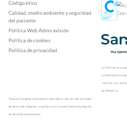
Código ético
Calidad, medio ambiente y seguridad
del paciente
Política Web Admiravisión
Política de cookies
Política de privacidad
La información propo
complementa la relaci
visitante y en caso d
de referencia
Todas las imágenes publicadas en esta página web han sido extraídas
de bancos de imágenes, o cuentan con el consentimiento expreso de
las personas que aparecen