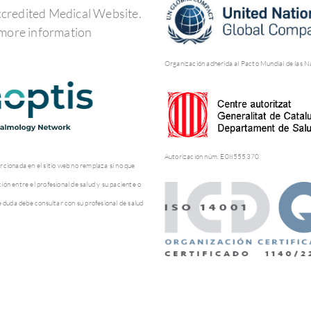
Organización adherida al Pacto Mundial de las N
Autorización núm. E08555370
rcionada en el sitio web no remplaza si no que
ón entre el profesional de salud y su paciente o
e duda debe consultar con su profesional de salud