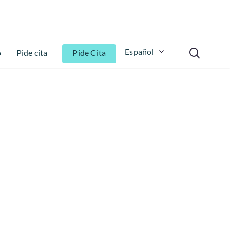
Español
o
Pide cita
Pide Cita