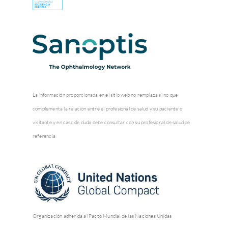
La información proporcionada en el sitio web no remplaza si no que
complementa la relación entre el profesional de salud y su paciente o
visitante y en caso de duda debe consultar con su profesional de salud de
referencia
Organización adherida al Pacto Mundial de las Naciones Unidas