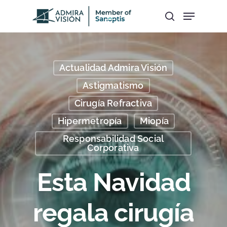
Hit enter to search or ESC to close
Actualidad Admira Visión
Astigmatismo
Cirugía Refractiva
Hipermetropía
Miopía
Responsabilidad Social
Corporativa
Esta Navidad
regala cirugía