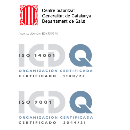
Autorización núm. E08555370