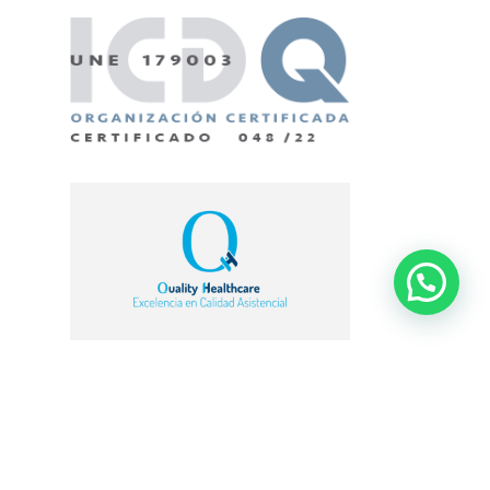
© Admiravisión - Oftalmología en Barcelona |
Web
desarrollada por Einatec Consulting