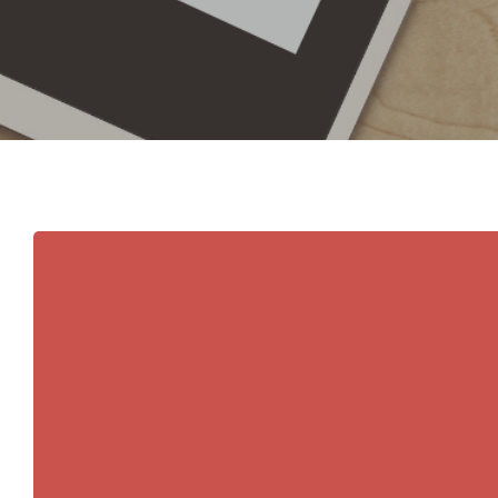
Hit enter to search or ESC to close