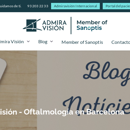
uidamos de ti.
93 203 22 33
Admiravisión Internacional
Portal del paci
mira Visión
Blog
Member of Sanoptis
Contact
isión - Oftalmología en Barcelona