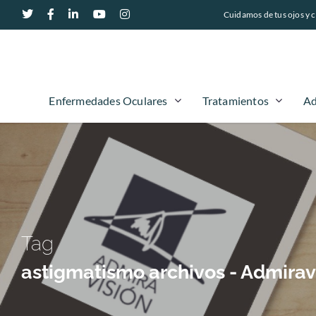
Cuidamos de tus ojos y c
Enfermedades Oculares
Tratamientos
Ad
Tag
astigmatismo archivos - Admirav