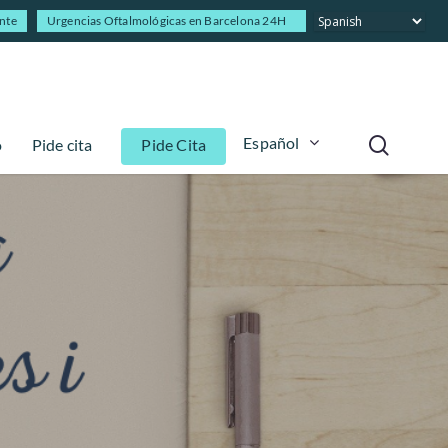
ente
Urgencias Oftalmológicas en Barcelona 24H
Español
o
Pide cita
Pide Cita