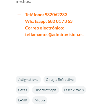
medios:
Teléfono: 932062233
Whatsapp: 682 01 73 63
Correo electrónico:
tellamamos@admiravision.es
Astigmatismo
Cirugía Refractiva
Gafas
Hipermetropia
Láser Amaris
LASIK
Miopía
Enfermedades Ocu