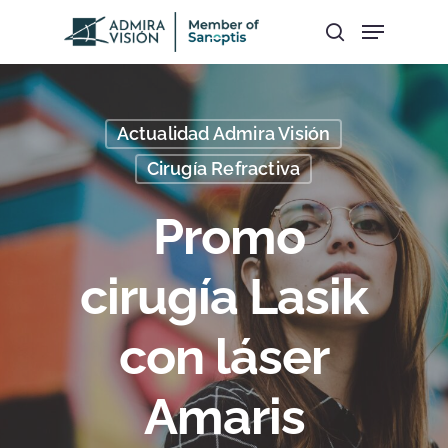
Hit enter to search or ESC to close
Actualidad Admira Visión
Cirugía Refractiva
Promo
cirugía Lasik
con láser
Amaris