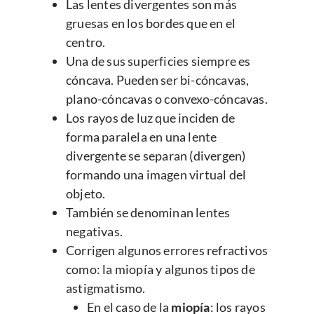
Las lentes divergentes son más
gruesas en los bordes que en el
centro.
Una de sus superficies siempre es
cóncava. Pueden ser bi-cóncavas,
plano-cóncavas o convexo-cóncavas.
Los rayos de luz que inciden de
forma paralela en una lente
divergente se separan (divergen)
formando una imagen virtual del
objeto.
También se denominan lentes
negativas.
Corrigen algunos errores refractivos
como: la miopía y algunos tipos de
astigmatismo.
En el caso de la
miopía
: los rayos
Enfermedades Ocu