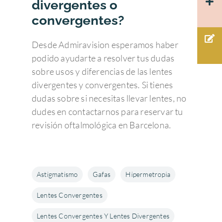
divergentes o
Herpes
Córnea
93 203 22 33
Tecnología
Hemorragia vítrea
convergentes?
PÁRPADOS Y VÍ
Glaucoma
Admiravisión Internaci
Mutuas
LAGRIMALES
Moscas volantes y ce
Portal del paciente
Desde Admiravision esperamos haber
Retina y mácula
Nuestras clínicas
GLAUCOMA
Retinosis Pigmentari
podido ayudarte a resolver tus dudas
Urgencias Oftalmológic
Rejuvenecimiento estéti
sobre usos y diferencias de las lentes
Trabaja con nosotros
Barcelona 24H
Uveítis
mirada
divergentes y convergentes. Si tienes
Docencia
Oclusión de la vena c
dudas sobre si necesitas llevar lentes, no
de la retina
Congresos oftalmolo
dudes en contactarnos para reservar tu
revisión oftalmológica en Barcelona.
Otras…
Sesiones clínicas
Astigmatismo
Gafas
Hipermetropia
Lentes Convergentes
Lentes Convergentes Y Lentes Divergentes