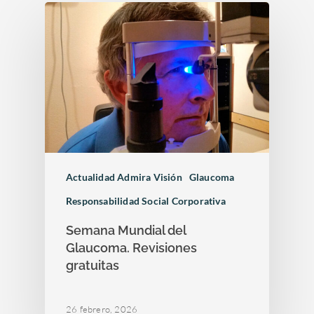
Trabaja con nosotros
Barcelona 24H
Uveítis
mirada
Docencia
Oclusión de la vena c
de la retina
Congresos oftalmolo
Otras…
Sesiones clínicas
Actualidad Admira Visión
Glaucoma
Responsabilidad Social Corporativa
Semana Mundial del
Glaucoma. Revisiones
gratuitas
26 febrero, 2026