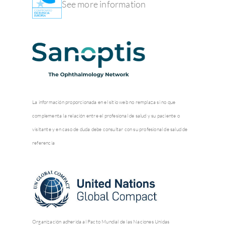
La información proporcionada en el sitio web no remplaza si no que
complementa la relación entre el profesional de salud y su paciente o
visitante y en caso de duda debe consultar con su profesional de salud de
referencia
Organización adherida al Pacto Mundial de las Naciones Unidas