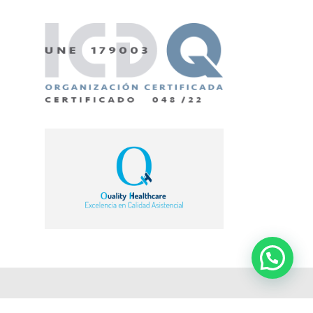
© Admiravisión - Oftalmología en Barcelona |
Web