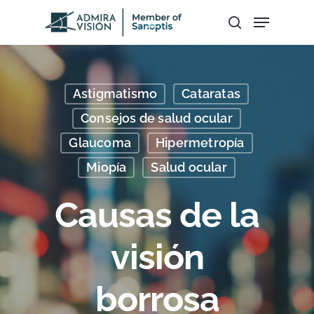
Hit enter to search or ESC to close
Astigmatismo
Cataratas
Consejos de salud ocular
Glaucoma
Hipermetropía
Miopía
Salud ocular
Causas de la
visión
borrosa