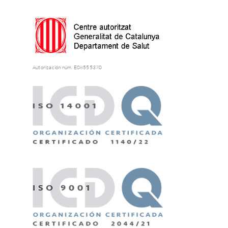
Autorización núm. E08555370