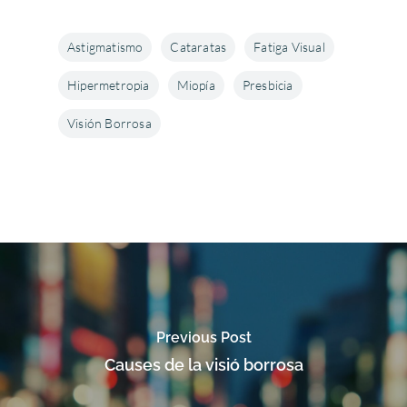
Astigmatismo
Cataratas
Fatiga Visual
Hipermetropia
Miopía
Presbicia
Visión Borrosa
Enfermedades Ocu
Previous Post
Tratamientos
Córnea
Causes de la visió borrosa
Conjuntivitis
Admira Visión
Retina y mácula
Cirugía refractiva