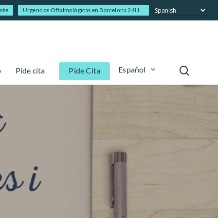
ente
Urgencias Oftalmológicas en Barcelona 24H
Español
o
Pide cita
Pide Cita