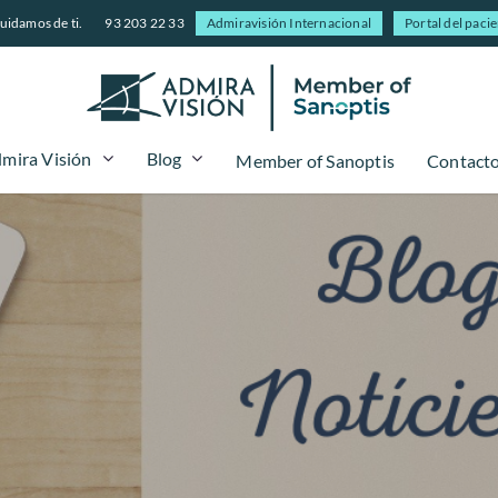
uidamos de ti.
93 203 22 33
Admiravisión Internacional
Portal del paci
mira Visión
Blog
Member of Sanoptis
Contact