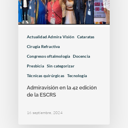
Otras…
Sesiones clínicas
Actualidad Admira Visión
Cataratas
Cirugía Refractiva
Congresos oftalmología
Docencia
Presbicia
Sin categorizar
Técnicas quirúrgicas
Tecnología
Admiravisión en la 42 edición
de la ESCRS
16 septiembre, 2024